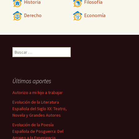
Historia
Filosofía
Derecho
Economía
Buscar:
Últimos aportes
Autorizo a mi hijo a trabajar
Evolución de la Literatura
Española del Siglo XX: Teatro,
Novela y Grandes Autores
Evolución de la Poesía
Española de Posguerra: Del
Arraigo a la Experiencia