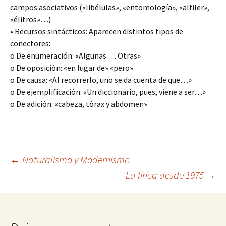
campos asociativos («libélulas», «entomología», «alfiler»,
«élitros»…)
• Recursos sintácticos: Aparecen distintos tipos de
conectores:
o De enumeración: «Algunas … Otras»
o De oposición: «en lugar de» «pero»
o De causa: «Al recorrerlo, uno se da cuenta de que…»
o De ejemplificación: «Un diccionario, pues, viene a ser…»
o De adición: «cabeza, tórax y abdomen»
Navegación
←
Naturalismo y Modernismo
La lírica desde 1975
→
de