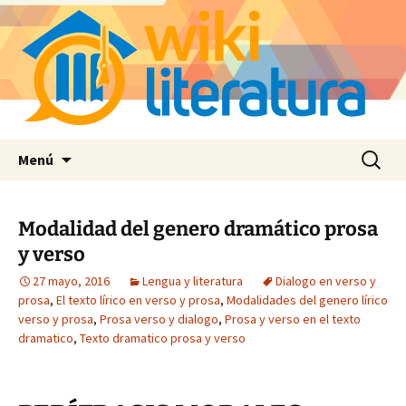
Saltar
Buscar:
Menú
al
contenido
Modalidad del genero dramático prosa
y verso
27 mayo, 2016
Lengua y literatura
Dialogo en verso y
prosa
,
El texto lírico en verso y prosa
,
Modalidades del genero lírico
verso y prosa
,
Prosa verso y dialogo
,
Prosa y verso en el texto
dramatico
,
Texto dramatico prosa y verso