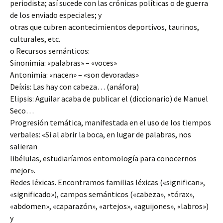
periodista; así sucede con las crónicas políticas o de guerra
de los enviado especiales; y
otras que cubren acontecimientos deportivos, taurinos,
culturales, etc.
o Recursos semánticos:
Sinonimia: «palabras» – «voces»
Antonimia: «nacen» – «son devoradas»
Deíxis: Las hay con cabeza… (anáfora)
Elipsis: Aguilar acaba de publicar el (diccionario) de Manuel
Seco…
Progresión temática, manifestada en el uso de los tiempos
verbales: «Si al abrir la boca, en lugar de palabras, nos
salieran
libélulas, estudiaríamos entomología para conocernos
mejor».
Redes léxicas. Encontramos familias léxicas («significan»,
«significado»), campos semánticos («cabeza», «tórax»,
«abdomen», «caparazón», «artejos», «aguijones», «labros»)
y