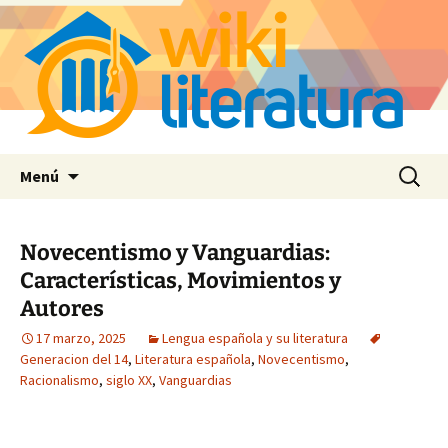
Saltar
Buscar:
Menú
al
contenido
Novecentismo y Vanguardias:
Características, Movimientos y
Autores
17 marzo, 2025
Lengua española y su literatura
Generacion del 14
,
Literatura española
,
Novecentismo
,
Racionalismo
,
siglo XX
,
Vanguardias