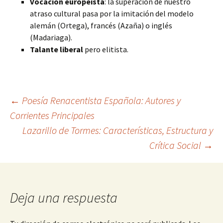
Vocación europeísta
: la superación de nuestro
atraso cultural pasa por la imitación del modelo
alemán (Ortega), francés (Azaña) o inglés
(Madariaga).
Talante liberal
pero elitista.
Navegación
←
Poesía Renacentista Española: Autores y
Corrientes Principales
Lazarillo de Tormes: Características, Estructura y
de
Crítica Social
→
entradas
Deja una respuesta