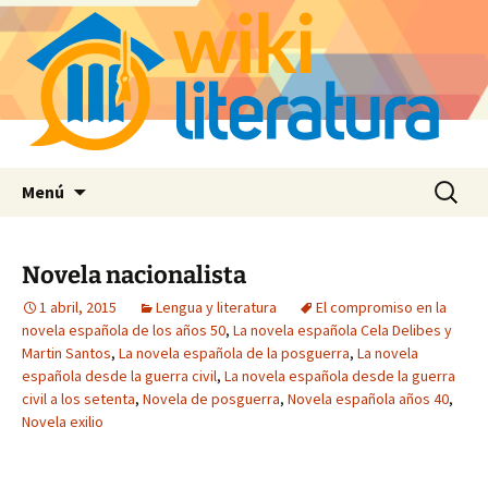
Saltar
Buscar:
Menú
al
contenido
Novela nacionalista
1 abril, 2015
Lengua y literatura
El compromiso en la
novela española de los años 50
,
La novela española Cela Delibes y
Martin Santos
,
La novela española de la posguerra
,
La novela
española desde la guerra civil
,
La novela española desde la guerra
civil a los setenta
,
Novela de posguerra
,
Novela española años 40
,
Novela exilio