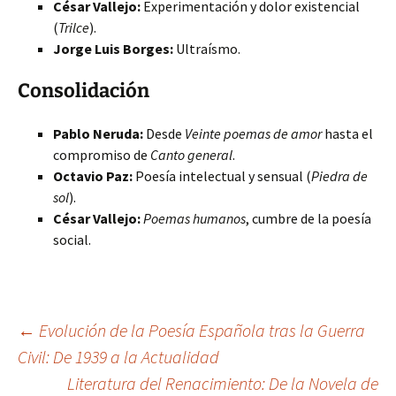
César Vallejo:
Experimentación y dolor existencial
(
Trilce
).
Jorge Luis Borges:
Ultraísmo.
Consolidación
Pablo Neruda:
Desde
Veinte poemas de amor
hasta el
compromiso de
Canto general
.
Octavio Paz:
Poesía intelectual y sensual (
Piedra de
sol
).
César Vallejo:
Poemas humanos
, cumbre de la poesía
social.
Navegación
←
Evolución de la Poesía Española tras la Guerra
Civil: De 1939 a la Actualidad
Literatura del Renacimiento: De la Novela de