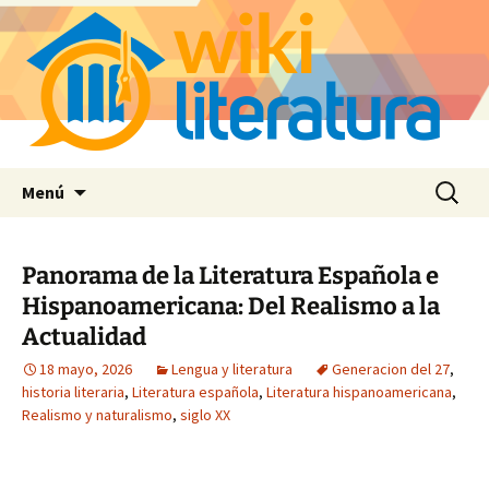
Saltar
Buscar:
Menú
al
contenido
Panorama de la Literatura Española e
Hispanoamericana: Del Realismo a la
Actualidad
18 mayo, 2026
Lengua y literatura
Generacion del 27
,
historia literaria
,
Literatura española
,
Literatura hispanoamericana
,
Realismo y naturalismo
,
siglo XX