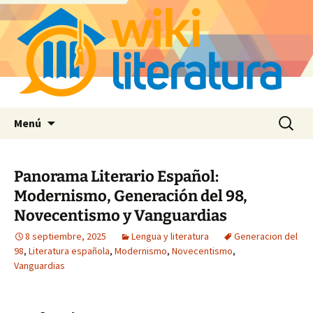
Saltar
Buscar:
Menú
al
contenido
Panorama Literario Español:
Modernismo, Generación del 98,
Novecentismo y Vanguardias
8 septiembre, 2025
Lengua y literatura
Generacion del
98
,
Literatura española
,
Modernismo
,
Novecentismo
,
Vanguardias