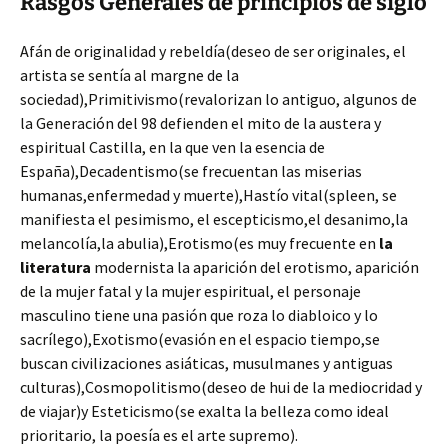
Rasgos Generales de principios de siglo
Afán de originalidad y rebeldía(deseo de ser originales, el
artista se sentía al margne de la
sociedad),Primitivismo(revalorizan lo antiguo, algunos de
la Generación del 98 defienden el mito de la austera y
espiritual Castilla, en la que ven la esencia de
España),Decadentismo(se frecuentan las miserias
humanas,enfermedad y muerte),Hastío vital(spleen, se
manifiesta el pesimismo, el escepticismo,el desanimo,la
melancolía,la abulia),Erotismo(es muy frecuente en
la
literatura
modernista la aparición del erotismo, aparición
de la mujer fatal y la mujer espiritual, el personaje
masculino tiene una pasión que roza lo diabloico y lo
sacrílego),Exotismo(evasión en el espacio tiempo,se
buscan civilizaciones asiáticas, musulmanes y antiguas
culturas),Cosmopolitismo(deseo de hui de la mediocridad y
de viajar)y Esteticismo(se exalta la belleza como ideal
prioritario, la poesía es el arte supremo).