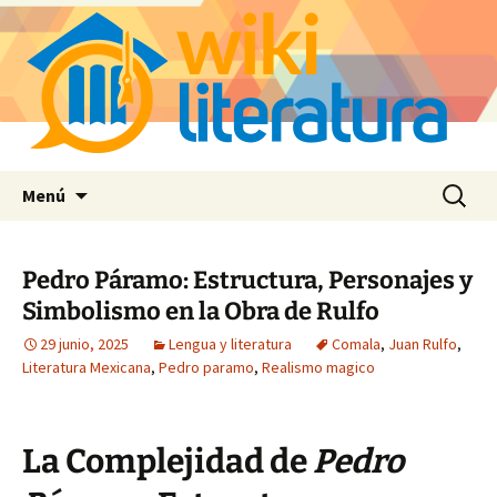
Saltar
Buscar:
Menú
al
contenido
Pedro Páramo: Estructura, Personajes y
Simbolismo en la Obra de Rulfo
29 junio, 2025
Lengua y literatura
Comala
,
Juan Rulfo
,
Literatura Mexicana
,
Pedro paramo
,
Realismo magico
La Complejidad de
Pedro