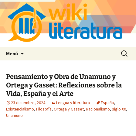
Saltar
Buscar:
Menú
al
contenido
Pensamiento y Obra de Unamuno y
Ortega y Gasset: Reflexiones sobre la
Vida, España y el Arte
23 diciembre, 2024
Lengua y literatura
España
,
Existencialismo
,
Filosofía
,
Ortega y Gasset
,
Racionalismo
,
siglo XX
,
Unamuno