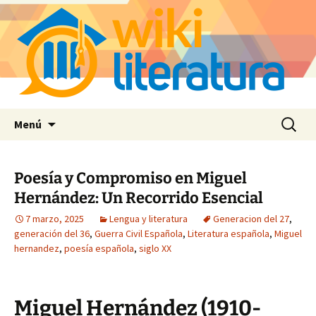
Saltar
Buscar:
Menú
al
contenido
Poesía y Compromiso en Miguel
Hernández: Un Recorrido Esencial
7 marzo, 2025
Lengua y literatura
Generacion del 27
,
generación del 36
,
Guerra Civil Española
,
Literatura española
,
Miguel
hernandez
,
poesía española
,
siglo XX
Miguel Hernández (1910-