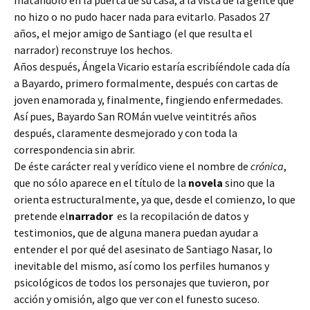
matándolo en la puerta de su casa, a la vista de la gente que
no hizo o no pudo hacer nada para evitarlo. Pasados 27
años, el mejor amigo de Santiago (el que resulta el
narrador) reconstruye los hechos.
Años después, Ángela Vicario estaría escribíéndole cada día
a Bayardo, primero formalmente, después con cartas de
joven enamorada y, finalmente, fingiendo enfermedades.
Así pues, Bayardo San ROMán vuelve veintitrés años
después, claramente desmejorado y con toda la
correspondencia sin abrir.
De éste carácter real y verídico viene el nombre de
crónica
,
que no sólo aparece en el título de la
novela
sino que la
orienta estructuralmente, ya que, desde el comienzo, lo que
pretende el
narrador
es la recopilación de datos y
testimonios, que de alguna manera puedan ayudar a
entender el por qué del asesinato de Santiago Nasar, lo
inevitable del mismo, así como los perfiles humanos y
psicológicos de todos los personajes que tuvieron, por
acción y omisión, algo que ver con el funesto suceso.