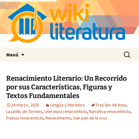
Saltar
Buscar:
Menú
al
contenido
Renacimiento Literario: Un Recorrido
por sus Características, Figuras y
Textos Fundamentales
24 marzo, 2025
Lengua y literatura
Fray luis de leon
,
Lazarillo de Tormes
,
Literatura renacentista
,
Narrativa renacentista
,
Poesia renacentista
,
Renacimiento
,
San juan de la cruz