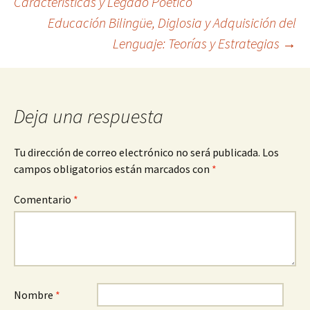
Características y Legado Poético
Educación Bilingüe, Diglosia y Adquisición del
de
Lenguaje: Teorías y Estrategias
→
entradas
Deja una respuesta
Tu dirección de correo electrónico no será publicada.
Los
campos obligatorios están marcados con
*
Comentario
*
Nombre
*