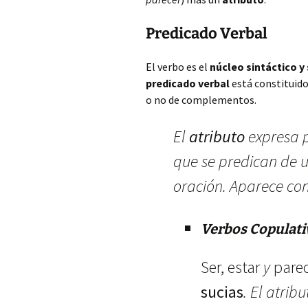
Predicado Verbal
El verbo es el
núcleo sintáctico 
predicado verbal
está constituid
o no de complementos.
El
atributo
expresa p
que se predican de 
oración. Aparece con
Verbos Copulati
Ser, estar
y
pare
sucias
. El atrib