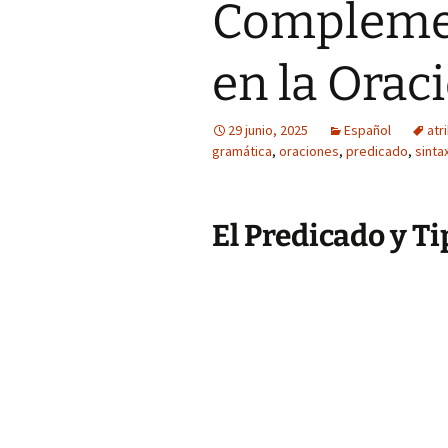
Complemen
en la Orac
29 junio, 2025
Español
atr
gramática
,
oraciones
,
predicado
,
sinta
El Predicado y T