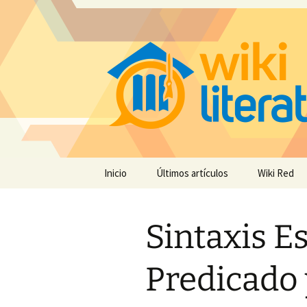
Saltar
Inicio
Últimos artículos
Wiki Red
al
contenido
Sintaxis Es
Predicado 