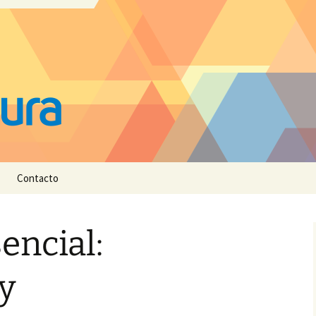
Contacto
encial:
y