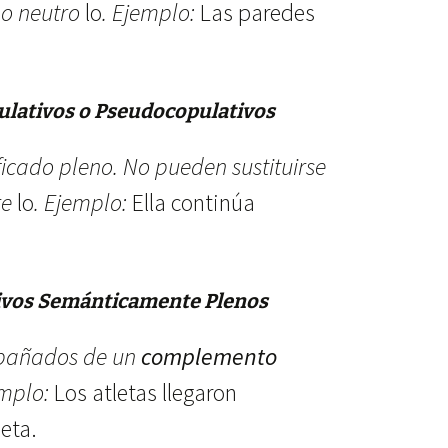
o neutro
lo
. Ejemplo:
Las paredes
lativos o Pseudocopulativos
ficado pleno. No pueden sustituirse
re
lo
. Ejemplo:
Ella continúa
ivos Semánticamente Plenos
pañados de un
complemento
emplo:
Los atletas llegaron
eta.