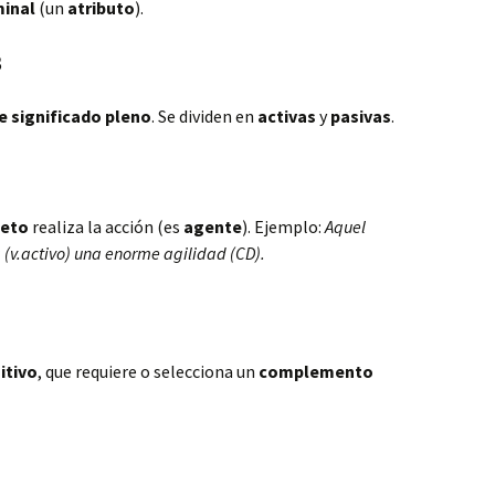
inal
(un
atributo
).
s
e significado pleno
. Se dividen en
activas
y
pasivas
.
jeto
realiza la acción (es
agente
). Ejemplo:
Aquel
(v.activo) una enorme agilidad (CD).
itivo
, que requiere o selecciona un
complemento