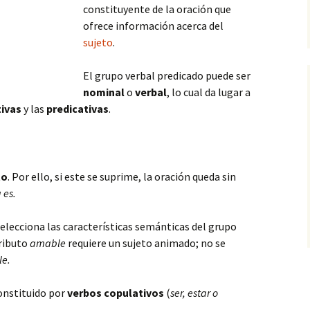
constituyente de la oración que
ofrece información acerca del
sujeto
.
El grupo verbal predicado puede ser
nominal
o
verbal
, lo cual da lugar a
ivas
y las
predicativas
.
to
. Por ello, si este se
suprime, la oración queda sin
 es.
 selecciona las características semánticas del grupo
tributo
amable
requiere un sujeto animado; no se
le.
onstituido por
verbos copulativos
(
ser, estar o