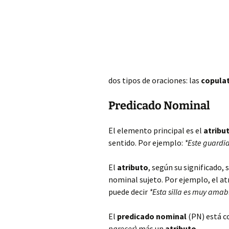
dos tipos de oraciones: las
copulat
Predicado Nominal
El elemento principal es el
atribu
sentido. Por ejemplo:
*Este guardia
El
atributo
, según su significado,
nominal sujeto. Por ejemplo, el a
puede decir
*Esta silla es muy amab
El
predicado nominal
(PN) está c
parecer
) más un
atributo
.