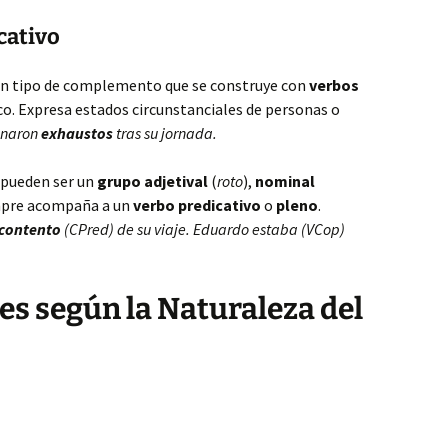
cativo
un tipo de complemento que se construye con
verbos
co. Expresa estados circunstanciales de personas o
inaron
exhaustos
tras su jornada.
pueden ser un
grupo adjetival
(
roto
),
nominal
empre acompaña a un
verbo predicativo
o
pleno
.
contento
(CPred) de su viaje. Eduardo estaba (VCop)
es según la Naturaleza del