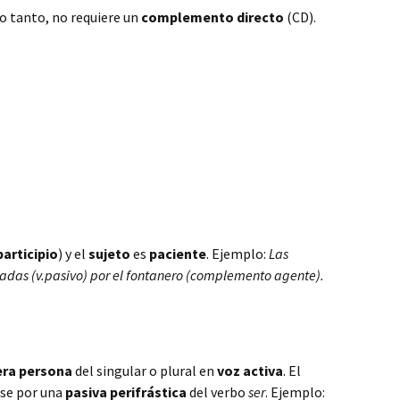
lo tanto, no requiere un
complemento directo
(CD).
participio
) y el
sujeto
es
paciente
. Ejemplo:
Las
gladas (v.pasivo) por el fontanero (complemento agente).
era persona
del singular o plural en
voz activa
. El
rse por una
pasiva perifrástica
del verbo
ser
. Ejemplo: