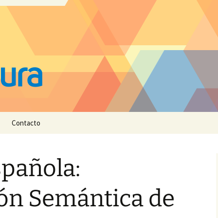
Contacto
spañola:
ión Semántica de