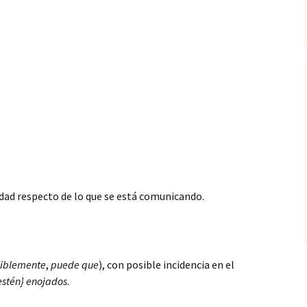
idad respecto de lo que se está comunicando.
iblemente
,
puede
que
), con posible incidencia en el
estén} enojados
.