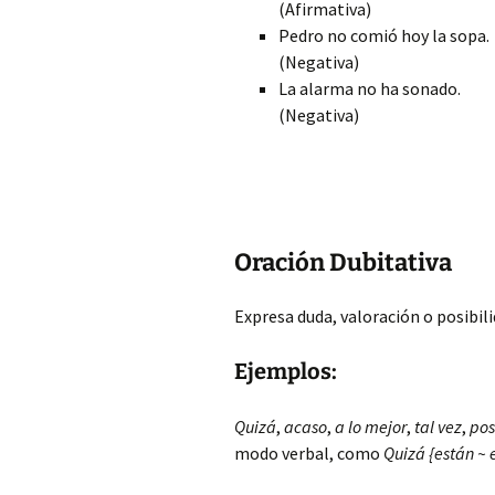
(Afirmativa)
Pedro no comió hoy la sopa.
(Negativa)
La alarma no ha sonado.
(Negativa)
Oración Dubitativa
Expresa duda, valoración o posibil
Ejemplos:
Quizá
,
acaso
,
a lo mejor
,
tal vez
,
pos
modo verbal, como
Quizá {están ~ 