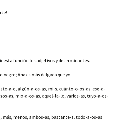
rte!
ir esta función los adjetivos y determinantes.
ato negro; Ana es más delgada que yo.
s, este-a-o, algún-a-os-as, mi-s, cuánto-o-os-as, ese-a-
esos-as, mio-a-os-as, aquel-la-lo, varios-as, tuyo-a-os-
ro, más, menos, ambos-as, bastante-s, todo-a-os-as