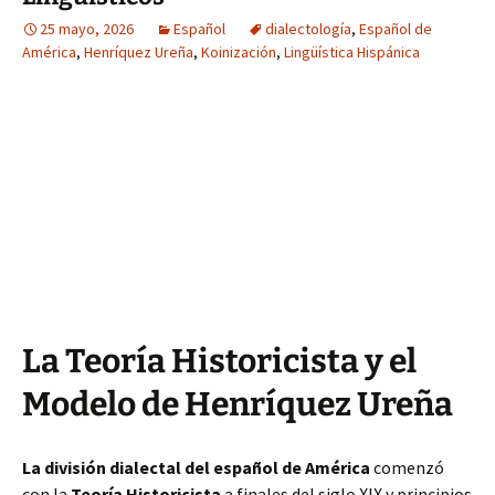
25 mayo, 2026
Español
dialectología
,
Español de
América
,
Henríquez Ureña
,
Koinización
,
Lingüística Hispánica
La Teoría Historicista y el
Modelo de Henríquez Ureña
La división dialectal del español de América
comenzó
con la
Teoría Historicista
a finales del siglo XIX y principios