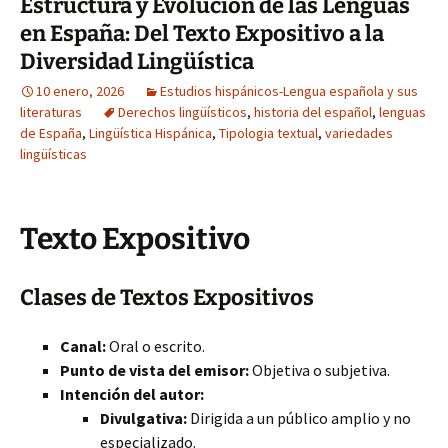
Estructura y Evolución de las Lenguas
en España: Del Texto Expositivo a la
Diversidad Lingüística
10 enero, 2026
Estudios hispánicos-Lengua española y sus
literaturas
Derechos lingüísticos
,
historia del español
,
lenguas
de España
,
Lingüística Hispánica
,
Tipologia textual
,
variedades
lingüísticas
Texto Expositivo
Clases de Textos Expositivos
Canal:
Oral o escrito.
Punto de vista del emisor:
Objetiva o subjetiva.
Intención del autor:
Divulgativa:
Dirigida a un público amplio y no
especializado.