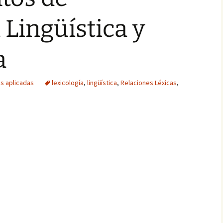
Lingüística y
a
as aplicadas
lexicología
,
lingüística
,
Relaciones Léxicas
,