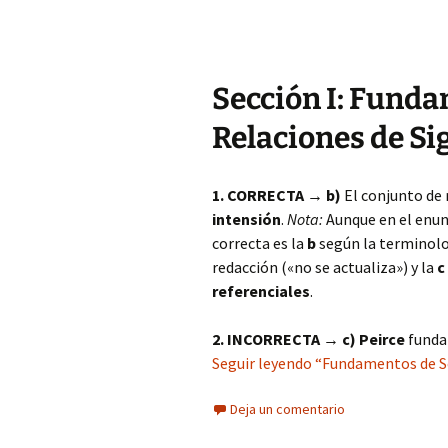
Sección I: Funda
Relaciones de Si
1. CORRECTA → b)
El conjunto de 
intensión
.
Nota:
Aunque en el enun
correcta es la
b
según la terminolo
redacción («no se actualiza») y la
c
referenciales
.
2. INCORRECTA → c)
Peirce
fundam
Seguir leyendo “Fundamentos de Se
Deja un comentario