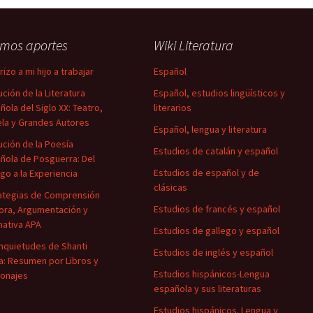
imos aportes
Wiki Literatura
izo a mi hijo a trabajar
Español
ución de la Literatura
Español, estudios lingüísticos y
ñola del Siglo XX: Teatro,
literarios
la y Grandes Autores
Español, lengua y literatura
ución de la Poesía
Estudios de catalán y español
ñola de Posguerra: Del
Estudios de español y de
igo a la Experiencia
clásicas
ategias de Comprensión
Estudios de francés y español
ora, Argumentación y
ativa APA
Estudios de gallego y español
Inquietudes de Shanti
Estudios de inglés y español
a: Resumen por Libros y
Estudios hispánicos-Lengua
onajes
española y sus literaturas
Estudios hispánicos. Lengua y