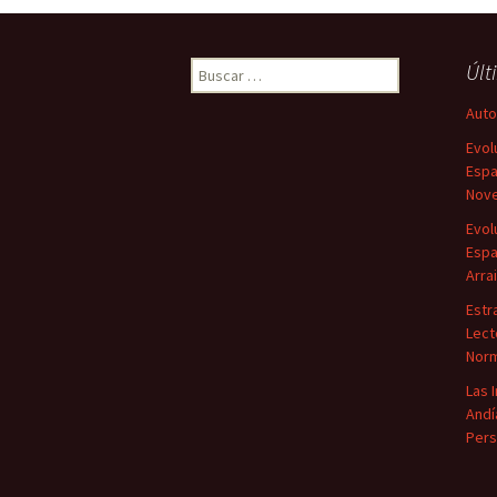
Buscar:
Últ
Autor
Evol
Espa
Nove
Evol
Espa
Arra
Estr
Lect
Norm
Las 
Andí
Pers