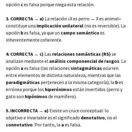
opción
c
es falsa porque niega esta relación.
3. CORRECTA → a)
La relación «X es perro → X es animal»
constituye una
implicación unilateral
(no es reversible). La
opción
b
es falsa, ya que un
campo semántico
es
inherentemente coherente.
4. CORRECTA → c)
Las
relaciones semánticas (RS)
se
analizan mediante el
análisis componencial de rasgos
. La
opción
a
es falsa (las relaciones
sintagmáticas
ocurren
entre elementos de distinta naturaleza, mientras que las
paradigmáticas
pertenecen a la misma categoría); la
b
es
errónea porque los
hiperónimos
están invertidos (perro y
gato son
hipónimos
de mamífero).
5. INCORRECTA → a)
Existe un cruce conceptual: lo
objetivo e invariable es el significado
denotativo
, no el
connotativo
. Por tanto, la
a
es falsa.