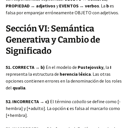
PROPIEDAD ↔ adjetivos
y
EVENTOS ↔ verbos
. La
b
es
falsa por emparejar erróneamente OBJETO con adjetivos.
Sección VI: Semántica
Generativa y Cambio de
Significado
51. CORRECTA → b)
En el modelo de
Pustejovsky
, la
I
representa la estructura de
herencia léxica
. Las otras
opciones contienen errores en la denominación de los roles
del
qualia
.
52. INCORRECTA → c)
El término
caballo
se define como [-
hembra] y [+adulto]. La opción
c
es falsa al marcarlo como
[+hembra].