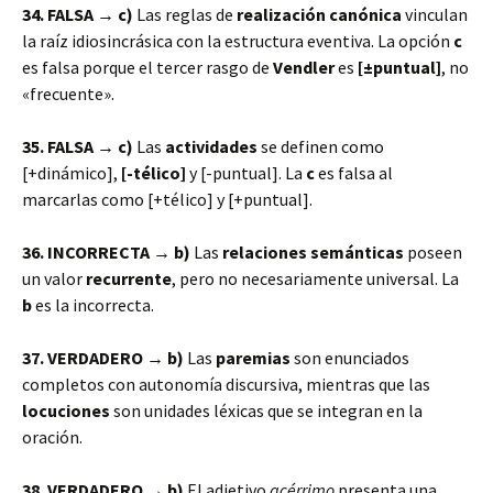
34. FALSA → c)
Las reglas de
realización canónica
vinculan
la raíz idiosincrásica con la estructura eventiva. La opción
c
es falsa porque el tercer rasgo de
Vendler
es
[±puntual]
, no
«frecuente».
35. FALSA → c)
Las
actividades
se definen como
[+dinámico],
[-télico]
y [-puntual]. La
c
es falsa al
marcarlas como [+télico] y [+puntual].
36. INCORRECTA → b)
Las
relaciones semánticas
poseen
un valor
recurrente
, pero no necesariamente universal. La
b
es la incorrecta.
37. VERDADERO → b)
Las
paremias
son enunciados
completos con autonomía discursiva, mientras que las
locuciones
son unidades léxicas que se integran en la
oración.
38. VERDADERO → b)
El adjetivo
acérrimo
presenta una