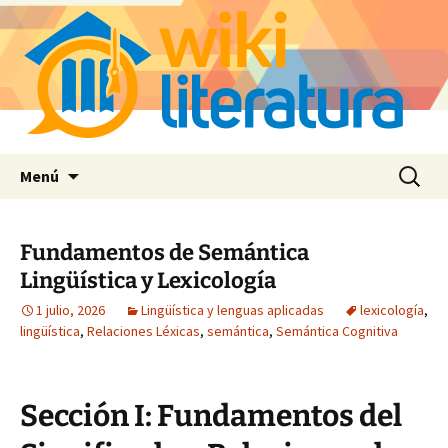
Saltar
Buscar:
Menú
al
contenido
Fundamentos de Semántica
Lingüística y Lexicología
1 julio, 2026
Lingüística y lenguas aplicadas
lexicología
,
lingüística
,
Relaciones Léxicas
,
semántica
,
Semántica Cognitiva
Sección I: Fundamentos del