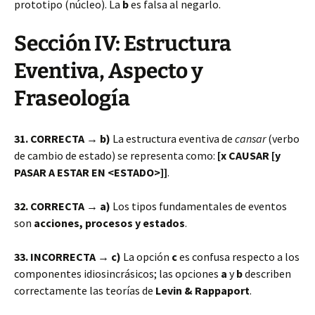
prototipo (núcleo). La
b
es falsa al negarlo.
Sección IV: Estructura
Eventiva, Aspecto y
Fraseología
31. CORRECTA → b)
La estructura eventiva de
cansar
(verbo
de cambio de estado) se representa como:
[x CAUSAR [y
PASAR A ESTAR EN <ESTADO>]]
.
32. CORRECTA → a)
Los tipos fundamentales de eventos
son
acciones, procesos y estados
.
33. INCORRECTA → c)
La opción
c
es confusa respecto a los
componentes idiosincrásicos; las opciones
a
y
b
describen
correctamente las teorías de
Levin & Rappaport
.