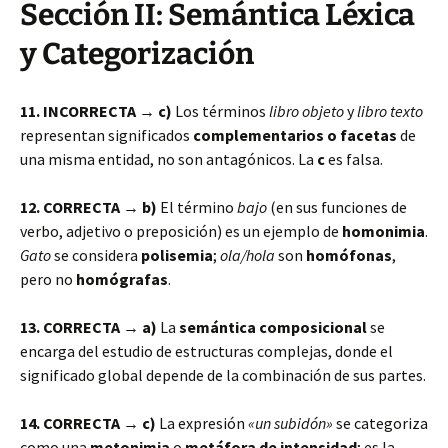
Sección II: Semántica Léxica
y Categorización
11. INCORRECTA → c)
Los términos
libro objeto
y
libro texto
representan significados
complementarios o facetas
de
una misma entidad, no son antagónicos. La
c
es falsa.
12. CORRECTA → b)
El término
bajo
(en sus funciones de
verbo, adjetivo o preposición) es un ejemplo de
homonimia
.
Gato
se considera
polisemia
;
ola/hola
son
homófonas
,
pero no
homógrafas
.
13. CORRECTA → a)
La
semántica composicional
se
encarga del estudio de estructuras complejas, donde el
significado global depende de la combinación de sus partes.
14. CORRECTA → c)
La expresión
«un subidón»
se categoriza
como una
metonimia
o
metáfora de intensidad
; es la