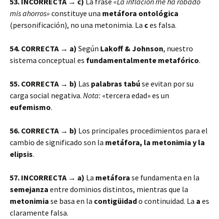
53. INCORRECTA → c)
La frase
«La inflación me ha robado
mis ahorros»
constituye una
metáfora ontológica
(personificación), no una metonimia. La
c
es falsa.
54. CORRECTA → a)
Según
Lakoff & Johnson
, nuestro
sistema conceptual es
fundamentalmente metafórico
.
55. CORRECTA → b)
Las
palabras tabú
se evitan por su
carga social negativa.
Nota:
«tercera edad» es un
eufemismo
.
56. CORRECTA → b)
Los principales procedimientos para el
cambio de significado son la
metáfora, la metonimia y la
elipsis
.
57. INCORRECTA → a)
La
metáfora
se fundamenta en la
semejanza
entre dominios distintos, mientras que la
metonimia
se basa en la
contigüidad
o continuidad. La
a
es
claramente falsa.