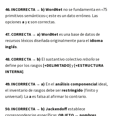
46. INCORRECTA → b)
WordNet
no se fundamenta en «75
primitivos semánticos»; este es un dato erróneo. Las
opciones
a
y
c
son correctas.
47. CORRECTA → a)
WordNet
es una base de datos de
recursos léxicos diseñada originalmente para el
idioma
inglés
.
48. CORRECTA → b)
El sustantivo colectivo
rebaño
se
define por los rasgos
[+DELIMITADO]
y
[+ESTRUCTURA
INTERNA]
.
49. INCORRECTA → a)
En el
análisis componencial
ideal,
el inventario de rasgos debe ser
restringido
(finito y
universal). La
a
es falsa al afirmar lo contrario.
50. INCORRECTA → b)
Jackendoff
establece
correspondencias específicas:
OBJETO ↔ nombres
,