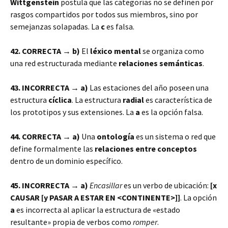
Wittgenstein
postula que las categorías no se definen por
rasgos compartidos por todos sus miembros, sino por
semejanzas solapadas. La
c
es falsa.
42. CORRECTA → b)
El
léxico mental
se organiza como
una red estructurada mediante
relaciones semánticas
.
43. INCORRECTA → a)
Las estaciones del año poseen una
estructura
cíclica
. La estructura
radial
es característica de
los prototipos y sus extensiones. La
a
es la opción falsa.
44. CORRECTA → a)
Una
ontología
es un sistema o red que
define formalmente las
relaciones entre conceptos
dentro de un dominio específico.
45. INCORRECTA → a)
Encasillar
es un verbo de ubicación:
[x
CAUSAR [y PASAR A ESTAR EN <CONTINENTE>]]
. La opción
a
es incorrecta al aplicar la estructura de «estado
resultante» propia de verbos como
romper
.