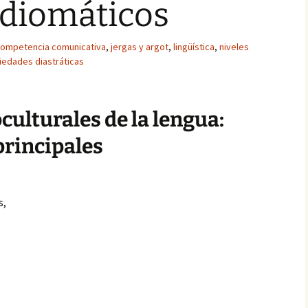
Idiomáticos
ompetencia comunicativa
,
jergas y argot
,
lingüística
,
niveles
iedades diastráticas
culturales de la lengua:
principales
s,