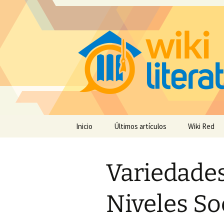
Saltar
Inicio
Últimos artículos
Wiki Red
al
contenido
Variedades
Niveles So