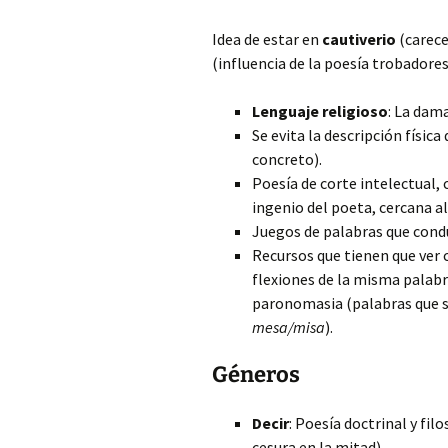
Idea de estar en
cautiverio
(carece
(influencia de la poesía trobadores
Lenguaje religioso
: La dama
Se evita la descripción física
concreto).
Poesía de corte intelectual, 
ingenio del poeta, cercana a
Juegos de palabras que condu
Recursos que tienen que ver c
flexiones de la misma palab
paronomasia (palabras que s
mesa/misa
).
Géneros
Decir
: Poesía doctrinal y fil
cesura en la mitad).