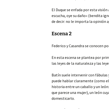
El Duque se enfada por esta visió
escucha, oye su daño» (bendita igno
de decir: no le importa la opinión a
Escena 2
Federico y Casandra se conocen por
En esta escena se plantea por prime
las leyes de la naturaleza y las leye
Batín suele intervenir con fábulas 
puede hablar claramente (como el c
historia entre un caballo y un leó
que parece una mujer), un león cuy
domesticarlo.