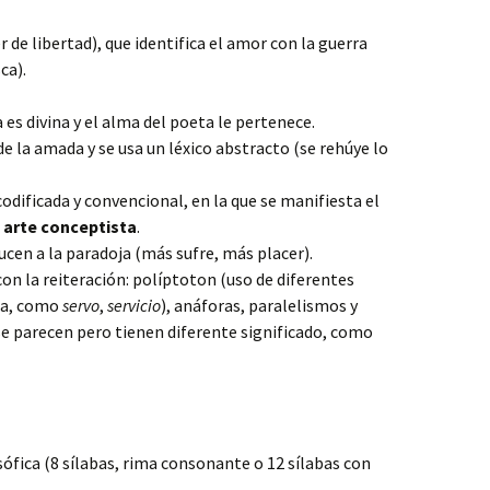
r de libertad), que identifica el amor con la guerra
ca).
 es divina y el alma del poeta le pertenece.
 de la amada y se usa un léxico abstracto (se rehúye lo
codificada y convencional, en la que se manifiesta el
l
arte conceptista
.
cen a la paradoja (más sufre, más placer).
on la reiteración: políptoton (uso de diferentes
ra, como
servo
,
servicio
), anáforas, paralelismos y
e parecen pero tienen diferente significado, como
osófica (8 sílabas, rima consonante o 12 sílabas con