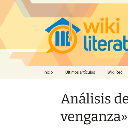
Saltar
Inicio
Últimos artículos
Wiki Red
al
contenido
Análisis de
venganza»