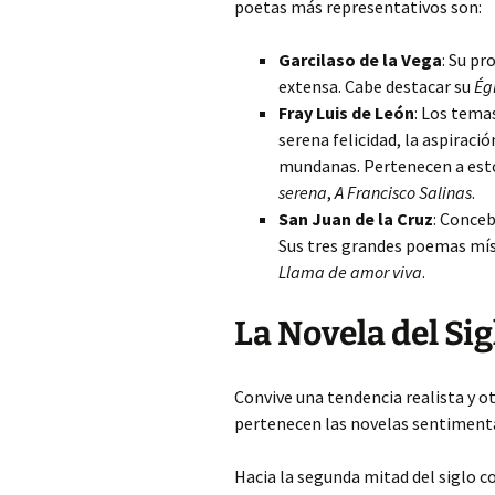
poetas más representativos son:
Garcilaso de la Vega
: Su pr
extensa. Cabe destacar su
Ég
Fray Luis de León
: Los tema
serena felicidad, la aspiració
mundanas. Pertenecen a est
serena
,
A Francisco Salinas
.
San Juan de la Cruz
: Conce
Sus tres grandes poemas mís
Llama de amor viva
.
La Novela del Sig
Convive una tendencia realista y o
pertenecen las novelas sentimental
Hacia la segunda mitad del siglo c