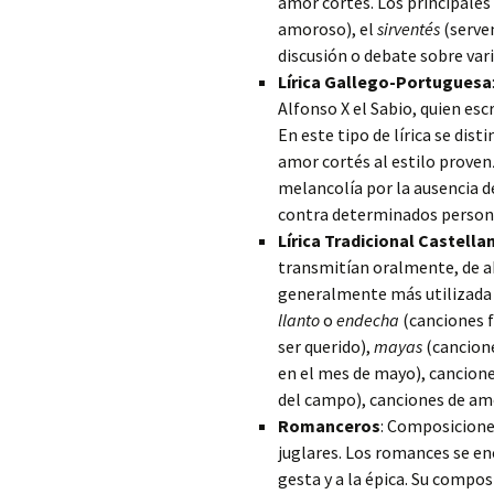
amor cortés. Los principales
amoroso), el
sirventés
(serven
discusión o debate sobre var
Lírica Gallego-Portuguesa
Alfonso X el Sabio, quien esc
En este tipo de lírica se dist
amor cortés al estilo proven
melancolía por la ausencia d
contra determinados persona
Lírica Tradicional Castella
transmitían oralmente, de a
generalmente más utilizada e
llanto
o
endecha
(canciones f
ser querido),
mayas
(cancione
en el mes de mayo), cancione
del campo), canciones de amo
Romanceros
: Composicione
juglares. Los romances se e
gesta y a la épica. Su compos