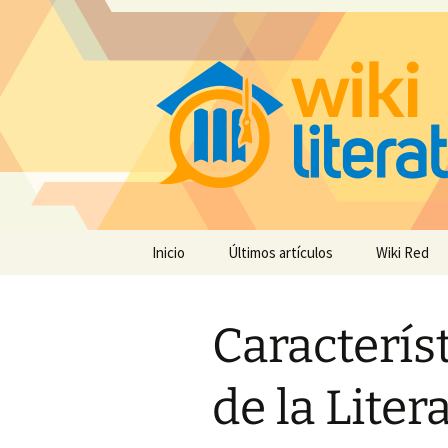
Saltar
Inicio
Últimos artículos
Wiki Red
al
contenido
Caracterís
de la Liter