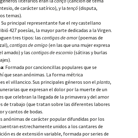
 géneros literarios eran la
cançó
(canción de tema
tesio, de carácter satírico), y la
tençó
(disputa,
ios temas).
: Su principal representante fue el rey castellano
ribió 427 poesías, la mayor parte dedicadas a la Virgen.
inguen tres tipos: las
cantigas de amor
(poemas de
zal),
cantigas de amigo
(en las que una mujer expresa
el amado) y las
cantigas de escarnio
(sátiras y burlas
jes).
na
: Formada por cancioncillas populares que se
hí que sean anónimas. La forma métrica
s el villancico. Sus principales géneros son el
planto
,
unerarias que expresan el dolor por la muerte de un
s que celebran la llegada de la primavera y del amor
s de trabajo (que tratan sobre las diferentes labores
r y cantos de bodas.
s anónimas de carácter popular difundidas por los
ncuentran estrechamente unidos a los cantares de
ición es de extensión variable, formada por series de