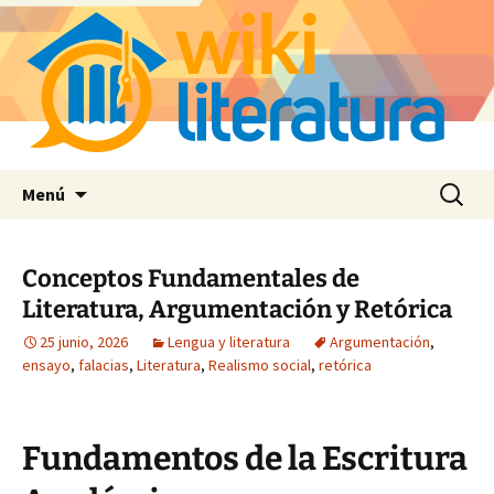
Saltar
Buscar:
Menú
al
contenido
Conceptos Fundamentales de
Literatura, Argumentación y Retórica
25 junio, 2026
Lengua y literatura
Argumentación
,
ensayo
,
falacias
,
Literatura
,
Realismo social
,
retórica
Fundamentos de la Escritura