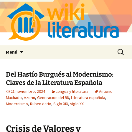
Saltar
Buscar:
Menú
al
contenido
Del Hastío Burgués al Modernismo:
Claves de la Literatura Española
21 noviembre, 2024
Lengua y literatura
Antonio
Machado
,
Azorin
,
Generacion del 98
,
Literatura española
,
Modernismo
,
Ruben dario
,
Siglo XIX
,
siglo XX
Crisis de Valores y