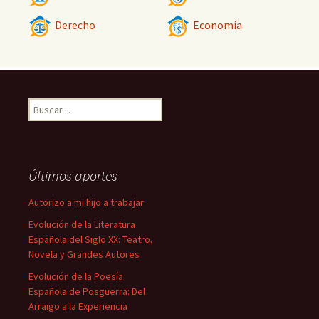
Derecho
Economía
Buscar:
Últimos aportes
Autorizo a mi hijo a trabajar
Evolución de la Literatura
Española del Siglo XX: Teatro,
Novela y Grandes Autores
Evolución de la Poesía
Española de Posguerra: Del
Arraigo a la Experiencia