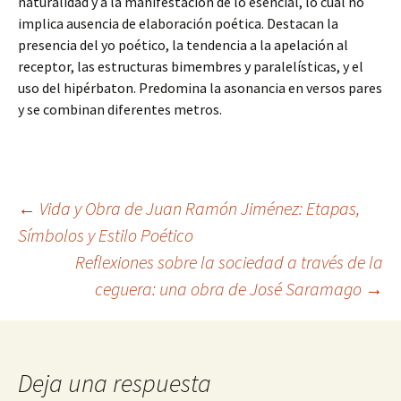
naturalidad y a la manifestación de lo esencial, lo cual no
implica ausencia de elaboración poética. Destacan la
presencia del yo poético, la tendencia a la apelación al
receptor, las estructuras bimembres y paralelísticas, y el
uso del hipérbaton. Predomina la asonancia en versos pares
y se combinan diferentes metros.
Navegación
←
Vida y Obra de Juan Ramón Jiménez: Etapas,
Símbolos y Estilo Poético
Reflexiones sobre la sociedad a través de la
de
ceguera: una obra de José Saramago
→
entradas
Deja una respuesta