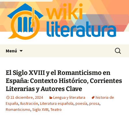
Saltar
Buscar:
Menú
al
contenido
El Siglo XVIII y el Romanticismo en
España: Contexto Histórico, Corrientes
Literarias y Autores Clave
21 diciembre, 2024
Lengua y literatura
historia de
España
,
Ilustración
,
Literatura española
,
poesía
,
prosa
,
Romanticismo
,
Siglo XVIII
,
Teatro