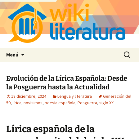
Saltar
Buscar:
Menú
al
contenido
Evolución de la Lírica Española: Desde
la Posguerra hasta la Actualidad
18 diciembre, 2024
Lengua y literatura
Generación del
50
,
lírica
,
novísimos
,
poesía española
,
Posguerra
,
siglo XX
Lírica española de la