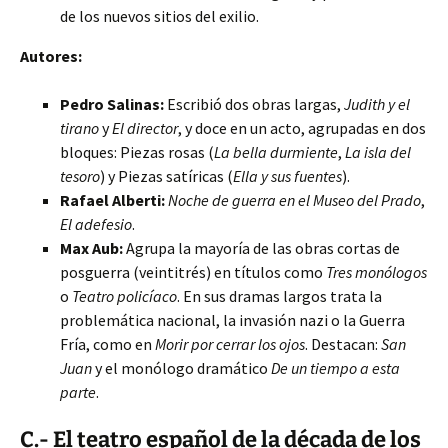
de los nuevos sitios del exilio.
Autores:
Pedro Salinas:
Escribió dos obras largas,
Judith y el
tirano
y
El director
, y doce en un acto, agrupadas en dos
bloques: Piezas rosas (
La bella durmiente
,
La isla del
tesoro
) y Piezas satíricas (
Ella y sus fuentes
).
Rafael Alberti:
Noche de guerra en el Museo del Prado
,
El adefesio
.
Max Aub:
Agrupa la mayoría de las obras cortas de
posguerra (veintitrés) en títulos como
Tres monólogos
o
Teatro policíaco
. En sus dramas largos trata la
problemática nacional, la invasión nazi o la Guerra
Fría, como en
Morir por cerrar los ojos
. Destacan:
San
Juan
y el monólogo dramático
De un tiempo a esta
parte
.
C.- El teatro español de la década de los