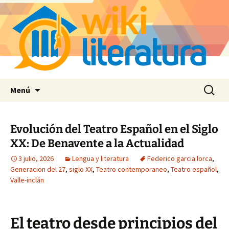
Saltar
Buscar:
Menú
al
contenido
Evolución del Teatro Español en el Siglo
XX: De Benavente a la Actualidad
3 julio, 2026
Lengua y literatura
Federico garcia lorca
,
Generacion del 27
,
siglo XX
,
Teatro contemporaneo
,
Teatro español
,
Valle-inclán
El teatro desde principios del