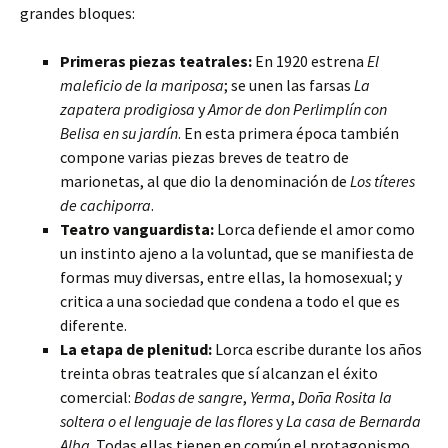
grandes bloques:
Primeras piezas teatrales:
En 1920 estrena
El
maleficio de la mariposa
; se unen las farsas
La
zapatera prodigiosa
y
Amor de don Perlimplín con
Belisa en su jardín
. En esta primera época también
compone varias piezas breves de teatro de
marionetas, al que dio la denominación de
Los títeres
de cachiporra
.
Teatro vanguardista:
Lorca defiende el amor como
un instinto ajeno a la voluntad, que se manifiesta de
formas muy diversas, entre ellas, la homosexual; y
critica a una sociedad que condena a todo el que es
diferente.
La etapa de plenitud:
Lorca escribe durante los años
treinta obras teatrales que sí alcanzan el éxito
comercial:
Bodas de sangre
,
Yerma
,
Doña Rosita la
soltera o el lenguaje de las flores
y
La casa de Bernarda
Alba
. Todas ellas tienen en común el protagonismo