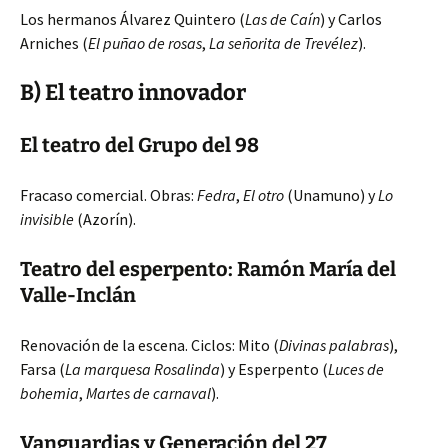
Los hermanos Álvarez Quintero (
Las de Caín
) y Carlos
Arniches (
El puñao de rosas
,
La señorita de Trevélez
).
B) El teatro innovador
El teatro del Grupo del 98
Fracaso comercial. Obras:
Fedra
,
El otro
(Unamuno) y
Lo
invisible
(Azorín).
Teatro del esperpento: Ramón María del
Valle-Inclán
Renovación de la escena. Ciclos: Mito (
Divinas palabras
),
Farsa (
La marquesa Rosalinda
) y Esperpento (
Luces de
bohemia
,
Martes de carnaval
).
Vanguardias y Generación del 27