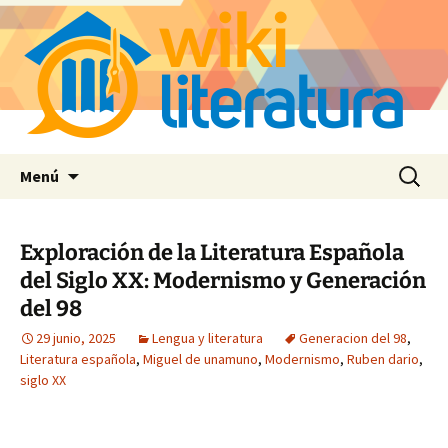
Saltar
Buscar:
Menú
al
contenido
Exploración de la Literatura Española
del Siglo XX: Modernismo y Generación
del 98
29 junio, 2025
Lengua y literatura
Generacion del 98
,
Literatura española
,
Miguel de unamuno
,
Modernismo
,
Ruben dario
,
siglo XX