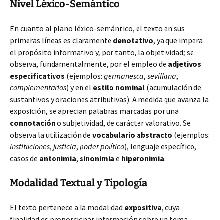
Nivel Léxico-Semántico
En cuanto al plano léxico-semántico, el texto en sus
primeras líneas es claramente
denotativo
, ya que impera
el propósito informativo y, por tanto, la objetividad; se
observa, fundamentalmente, por el empleo de
adjetivos
especificativos
(ejemplos:
germanesca
,
sevillana
,
complementarios
) y en el
estilo nominal
(acumulación de
sustantivos y oraciones atributivas). A medida que avanza la
exposición, se aprecian palabras marcadas por una
connotación
o subjetividad, de carácter valorativo. Se
observa la utilización de
vocabulario abstracto
(ejemplos:
instituciones
,
justicia
,
poder político
), lenguaje específico,
casos de
antonimia
,
sinonimia
e
hiperonimia
.
Modalidad Textual y Tipología
El texto pertenece a la modalidad
expositiva
, cuya
finalidad es proporcionar información sobre un tema.