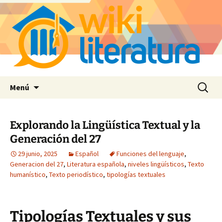
Saltar
Buscar:
Menú
al
contenido
Explorando la Lingüística Textual y la
Generación del 27
29 junio, 2025
Español
Funciones del lenguaje
,
Generacion del 27
,
Literatura española
,
niveles lingüísticos
,
Texto
humanístico
,
Texto periodístico
,
tipologías textuales
Tipologías Textuales y sus