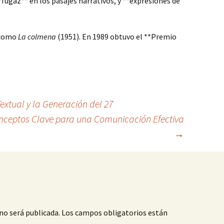
*fugaz** en los pasajes narrativos, y **expresiones de
 como
La colmena
(1951). En 1989 obtuvo el **Premio
extual y la Generación del 27
ceptos Clave para una Comunicación Efectiva
→
no será publicada.
Los campos obligatorios están