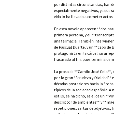
por distintas circunstancias, han 
especialmente negativos, ya que su
vida lo ha llevado a cometer actos 
En esta novela aparecen **dos narr
primera persona, y el **transcript
una farmacia. También intervienen
de Pascual Duarte, y un **cabo de la
protagonista en la cárcel: su arre
fracasado al fin, pues termina de
La prosa de **Camilo José Cela**, 
por la gran **crudeza y frialdad** 
décadas posteriores hacia la **obs
típicos de la sociedad española. A
estilo, se ha dicho, es el de un **v
descriptor de ambientes** y **maes
repeticiones, sartas de adjetivos,