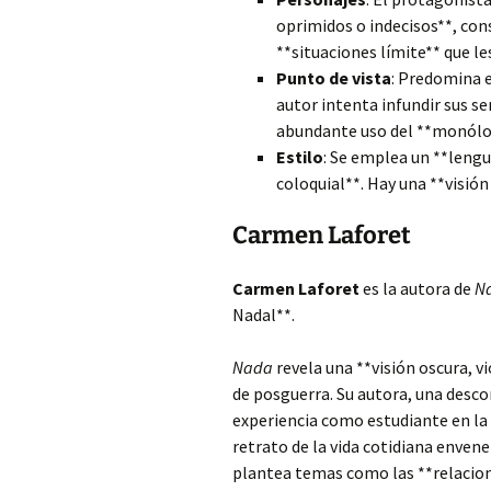
oprimidos o indecisos**, cons
**situaciones límite** que les
Punto de vista
: Predomina e
autor intenta infundir sus s
abundante uso del **monólog
Estilo
: Se emplea un **lengu
coloquial**. Hay una **visión 
Carmen Laforet
Carmen Laforet
es la autora de
N
Nadal**.
Nada
revela una **visión oscura, v
de posguerra. Su autora, una descon
experiencia como estudiante en la 
retrato de la vida cotidiana enven
plantea temas como las **relacione