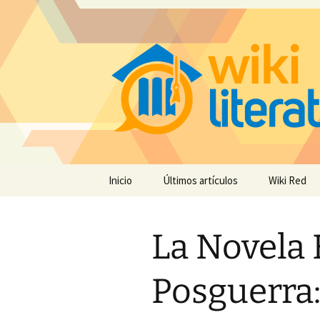
Saltar
Inicio
Últimos artículos
Wiki Red
al
contenido
La Novela 
Posguerra: