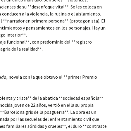
cientes de su **desenfoque vital**. Se les coloca en
 conducen a la violencia, la rutina o el aislamiento.
l **narrador en primera persona** (protagonista). El
entimientos y pensamientos en los personajes. Hay un
o interior**.
aje funcional**, con predominio del **registro
agria de la realidad**.
ada
, novela con la que obtuvo el **primer Premio
iolenta y triste** de la abatida **sociedad española**
ocida joven de 22 años, vertió en ella su propia
**Barcelona gris de la posguerra**. La obra es un
enada por las secuelas del enfrentamiento civil que
s familiares sórdidas y crueles**, el duro **contraste