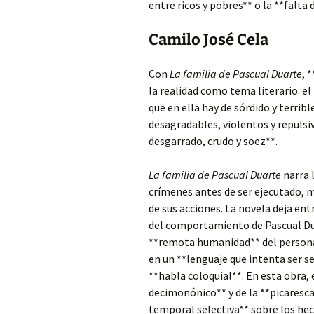
entre ricos y pobres** o la **falta 
Camilo José Cela
Con
La familia de Pascual Duarte
, 
la realidad como tema literario: e
que en ella hay de sórdido y terrib
desagradables, violentos y repulsi
desgarrado, crudo y soez**.
La familia de Pascual Duarte
narra l
crímenes antes de ser ejecutado, 
de sus acciones. La novela deja entr
del comportamiento de Pascual Duar
**remota humanidad** del personaje
en un **lenguaje que intenta ser s
**habla coloquial**. En esta obra, 
decimonónico** y de la **picaresca
temporal selectiva** sobre los hec