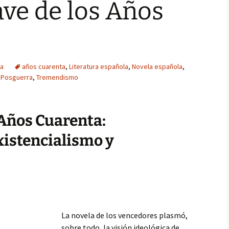
ave de los Años
ra
años cuarenta
,
Literatura española
,
Novela española
,
,
Posguerra
,
Tremendismo
 Años Cuarenta:
xistencialismo y
La novela de los vencedores plasmó,
sobre todo, la visión ideológica de