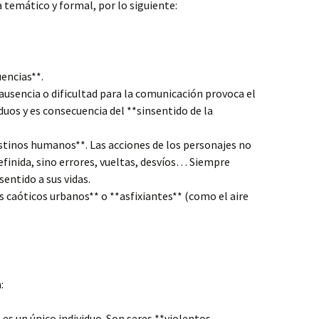
a temático y formal, por lo siguiente:
uencias**.
ausencia o dificultad para la comunicación provoca el
duos y es consecuencia del **sinsentido de la
stinos humanos**. Las acciones de los personajes no
finida, sino errores, vueltas, desvíos… Siempre
entido a sus vidas.
caóticos urbanos** o **asfixiantes** (como el aire
:
 es un único individuo. Son seres **violentos,