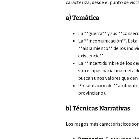
caracteriza, desde el punto de vist
a) Temática
La **guerra** y sus **consec
La **incomunicación**. Esta 
**aislamiento** de los indivi
existencia**.
La **incertidumbre de los de
son etapas hacia una meta de
buscan unos valores que den s
Presentación de **ambientes 
provinciano).
b) Técnicas Narrativas
Los rasgos más característicos son
Personajes
: El protagonista