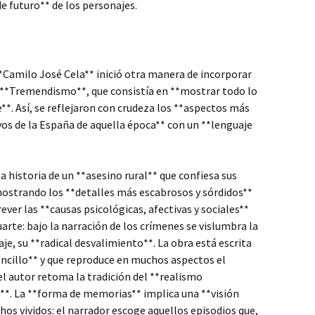
de futuro** de los personajes.
**Camilo José Cela** inició otra manera de incorporar
l **Tremendismo**, que consistía en **mostrar todo lo
le**. Así, se reflejaron con crudeza los **aspectos más
vos de la España de aquella época** con un **lenguaje
a historia de un **asesino rural** que confiesa sus
mostrando los **detalles más escabrosos y sórdidos**
ever las **causas psicológicas, afectivas y sociales**
te: bajo la narración de los crímenes se vislumbra la
, su **radical desvalimiento**. La obra está escrita
encillo** y que reproduce en muchos aspectos el
el autor retoma la tradición del **realismo
**. La **forma de memorias** implica una **visión
hos vividos: el narrador escoge aquellos episodios que,