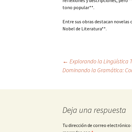
reflexiones y descripciones, pero *
tono popular**.
Entre sus obras destacan novelas
Nobel de Literatura**.
Navegación
←
Explorando la Lingüística T
Dominando la Gramática: Con
de
entradas
Deja una respuesta
Tu dirección de correo electrónico 