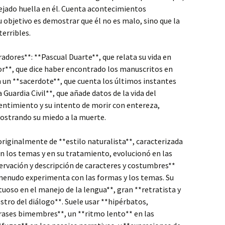
dejado huella en él. Cuenta acontecimientos
 objetivo es demostrar que él no es malo, sino que la
terribles.
adores**: **Pascual Duarte**, que relata su vida en
or**, que dice haber encontrado los manuscritos en
 un **sacerdote**, que cuenta los últimos instantes
 Guardia Civil**, que añade datos de la vida del
pentimiento y su intento de morir con entereza,
mostrando su miedo a la muerte.
originalmente de **estilo naturalista**, caracterizada
en los temas y en su tratamiento, evolucionó en las
ervación y descripción de caracteres y costumbres**
 menudo experimenta con las formas y los temas. Su
irtuoso en el manejo de la lengua**, gran **retratista y
tro del diálogo**. Suele usar **hipérbatos,
 frases bimembres**, un **ritmo lento** en las