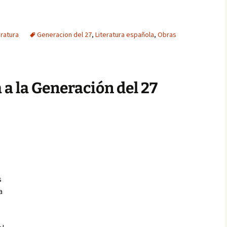
eratura
Generacion del 27
,
Literatura española
,
Obras
 a la Generación del 27
s
a