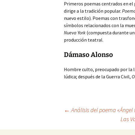
Primeros poemas centrados en el p
dirige a la tradición popular.
Poema
nuevo estilo). Poemas con trasfond
símbolos relacionados con la muert
Nueva York
(compuesta durante un vi
producción teatral.
Dámaso Alonso
Hombre culto, preocupado por la l
lúdica; después de la Guerra Civil,
O
Navegación
←
Análisis del poema «Ángel
Las V
de