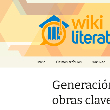
Saltar
Inicio
Últimos artículos
Wiki Red
al
contenido
Generación
obras clave