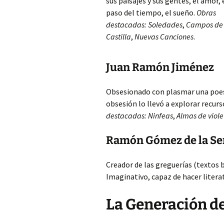
sus paisajes y sus gentes, el amor, 
paso del tiempo, el sueño.
Obras
destacadas:
Soledades
,
Campos de
Castilla
,
Nuevas Canciones
.
Juan Ramón Jiménez
Obsesionado con plasmar una poesí
obsesión lo llevó a explorar recur
destacadas:
Ninfeas
,
Almas de viole
Ramón Gómez de la Se
Creador de las greguerías (textos
Imaginativo, capaz de hacer litera
La Generación de