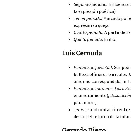
Segundo periodo:
Influencia 
la expresión poética).
Tercer periodo:
Marcado por e
expresan su queja.
Cuarto periodo:
A partir de 19
Quinto periodo:
Exilio.
Luis Cernuda
Periodo de juventud:
Sus poe
belleza efímeros e irreales.
D
amor no correspondido. Influ
Periodo de madurez:
Las nub
enamoramiento),
Desolación
para morir).
Temas:
Confrontación entre d
deseo del retorno de la infan
Gerardo Diego