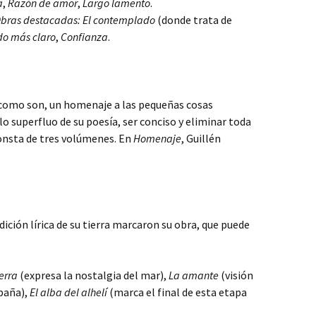
a
,
Razón de amor
,
Largo lamento
.
bras destacadas:
El contemplado
(donde trata de
do más claro
,
Confianza
.
l como son, un homenaje a las pequeñas cosas
 lo superfluo de su poesía, ser conciso y eliminar toda
nsta de tres volúmenes. En
Homenaje
, Guillén
adición lírica de su tierra marcaron su obra, que puede
erra
(expresa la nostalgia del mar),
La amante
(visión
spaña),
El alba del alhelí
(marca el final de esta etapa