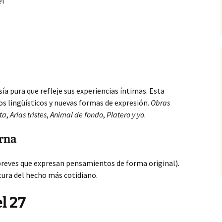
el
a pura que refleje sus experiencias
íntimas. Esta
sos lingüísticos y nuevas formas de expresión.
Obras
ta
,
Arias tristes
,
Animal de fondo
,
Platero y yo
.
rna
 breves que expresan pensamientos de forma original).
tura del hecho más cotidiano.
l 27