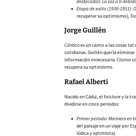
destacadas:
La voz a ti debid
Etapa de exilio (1939-1951):
O
recuperar su optimismo),
To
Jorge Guillén
Cántico
es un canto a las cosas ta
cotidianas. Guillén quería eliminar
información innecesaria.
Clamor
co
recupera su optimismo.
Rafael Alberti
Nacido en Cádiz, el folclore y la tr
dividirse en cinco periodos:
Primer periodo:
Marinero en ti
del paisaje en un viaje por E
lúdica y optimista).