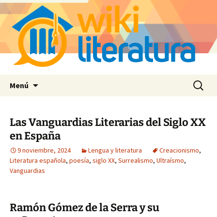
Saltar
Buscar:
Menú
al
contenido
Las Vanguardias Literarias del Siglo XX
en España
9 noviembre, 2024
Lengua y literatura
Creacionismo
,
Literatura española
,
poesía
,
siglo XX
,
Surrealismo
,
Ultraísmo
,
Vanguardias
Ramón Gómez de la Serra y su