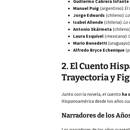
Guillermo Cabrera Infante
Manuel Puig
(argentino):
El
Jorge Edwards
(chileno):
La
Isabel Allende
(chilena):
La 
Antonio Skármeta
(chileno
Laura Esquivel
(mexicana):
Mario Benedetti
(uruguayo)
Alfredo Bryce Echenique
(p
2. El Cuento Hi
Trayectoria y Fi
Junto con la novela, el cuento
ha 
Hispanoamérica desde los años cua
Narradores de los Año
Los narradores de los años cuaren