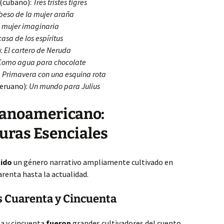
(cubano):
Tres tristes tigres
 beso de la mujer araña
 mujer imaginaria
casa de los espíritus
):
El cartero de Neruda
Como agua para chocolate
:
Primavera con una esquina rota
eruano):
Un mundo para Julius
spanoamericano:
guras Esenciales
sido
un género narrativo ampliamente cultivado en
renta hasta la actualidad.
s Cuarenta y Cincuenta
ta y cincuenta
fueron
grandes cultivadores del cuento