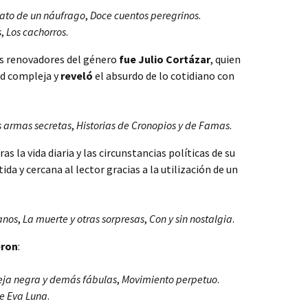
ato de un náufrago
,
Doce cuentos peregrinos
.
s
,
Los cachorros
.
es renovadores del género
fue Julio Cortázar
, quien
ad compleja y
reveló
el absurdo de lo cotidiano con
s armas secretas
,
Historias de Cronopios y de Famas
.
as la vida diaria y las circunstancias políticas de su
a y cercana al lector gracias a la utilización de un
anos
,
La muerte y otras sorpresas
,
Con y sin nostalgia
.
eron
:
eja negra y demás fábulas
,
Movimiento perpetuo
.
de Eva Luna
.