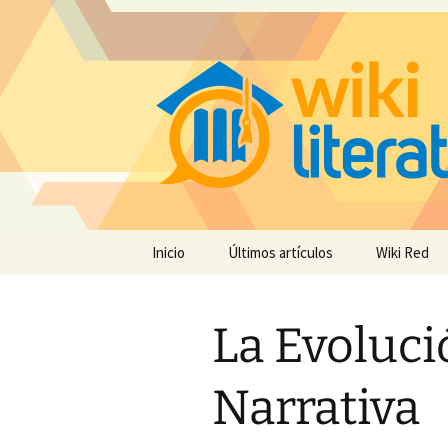
Saltar
Inicio
Últimos artículos
Wiki Red
al
contenido
La Evoluci
Narrativa