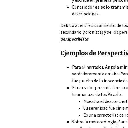
y escribe en
primera
persona
El narrador
es solo
transmiso
descripciones.
Debido al entrecruzamiento de los
secundario y cronista) y de los pe
perspectivista
.
Ejemplos de Perspecti
Para el narrador, Ángela min
verdaderamente amaba. Para 
fue prueba de la inocencia d
El narrador presenta tres pu
la amenaza de los Vicario:
Muestra el desconcierto
Su serenidad fue cinism
Es una característica ra
Sobre la meteorología, Santi