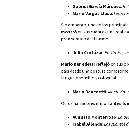
Gabriel García Márquez
:
Rel
Mario Vargas Llosa
:
Los jefe
Sin embargo, uno de los principal
mostró
en sus cuentos una realid
gran sentido del humor:
Julio Cortázar
:
Bestiario
,
La
Mario Benedetti
reflejó
en sus obr
país desde una postura comprometid
lenguaje sencillo y coloquial:
Mario Benedetti
:
Montevide
Otros narradores importantes
fu
Augusto Monterroso
:
La ov
Isabel Allende
:
Los cuentos 