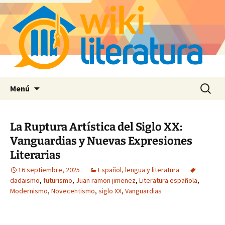
Saltar
Buscar:
Menú
al
contenido
La Ruptura Artística del Siglo XX:
Vanguardias y Nuevas Expresiones
Literarias
16 septiembre, 2025
Español, lengua y literatura
dadaismo
,
futurismo
,
Juan ramon jimenez
,
Literatura española
,
Modernismo
,
Novecentismo
,
siglo XX
,
Vanguardias