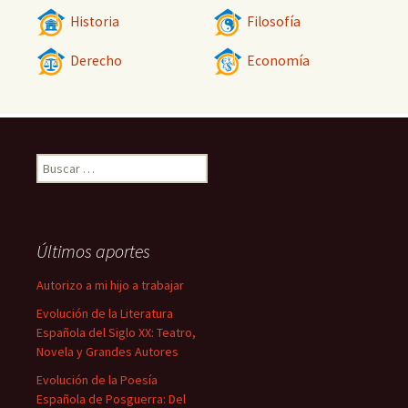
Historia
Filosofía
Derecho
Economía
Buscar:
Últimos aportes
Autorizo a mi hijo a trabajar
Evolución de la Literatura
Española del Siglo XX: Teatro,
Novela y Grandes Autores
Evolución de la Poesía
Española de Posguerra: Del