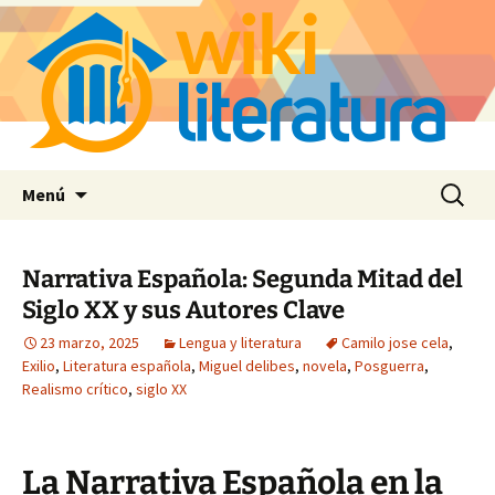
Saltar
Buscar:
Menú
al
contenido
Narrativa Española: Segunda Mitad del
Siglo XX y sus Autores Clave
23 marzo, 2025
Lengua y literatura
Camilo jose cela
,
Exilio
,
Literatura española
,
Miguel delibes
,
novela
,
Posguerra
,
Realismo crítico
,
siglo XX
La Narrativa Española en la