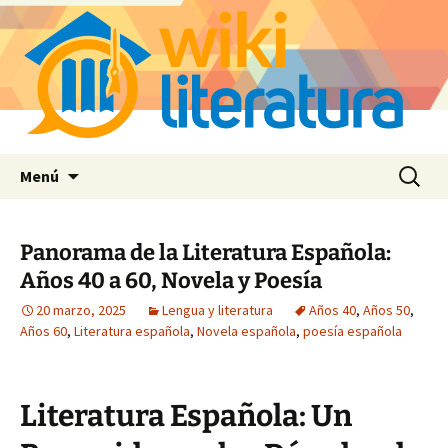
Saltar
Buscar:
Menú
al
contenido
Panorama de la Literatura Española:
Años 40 a 60, Novela y Poesía
20 marzo, 2025
Lengua y literatura
Años 40
,
Años 50
,
Años 60
,
Literatura española
,
Novela española
,
poesía española
Literatura Española: Un