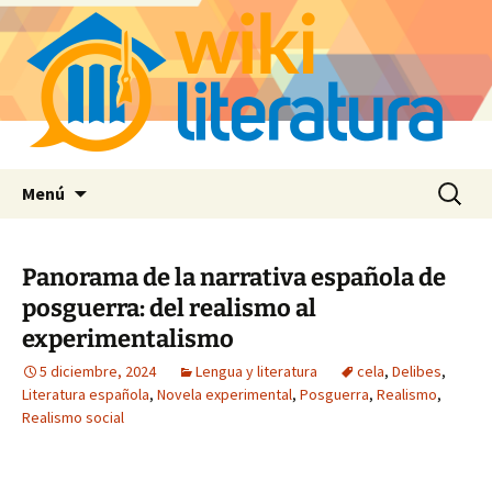
Saltar
Buscar:
Menú
al
contenido
Panorama de la narrativa española de
posguerra: del realismo al
experimentalismo
5 diciembre, 2024
Lengua y literatura
cela
,
Delibes
,
Literatura española
,
Novela experimental
,
Posguerra
,
Realismo
,
Realismo social