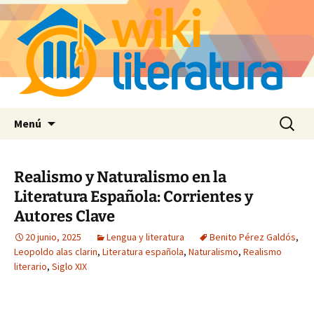
Saltar
Buscar:
Menú
al
contenido
Realismo y Naturalismo en la
Literatura Española: Corrientes y
Autores Clave
20 junio, 2025
Lengua y literatura
Benito Pérez Galdós
,
Leopoldo alas clarin
,
Literatura española
,
Naturalismo
,
Realismo
literario
,
Siglo XIX