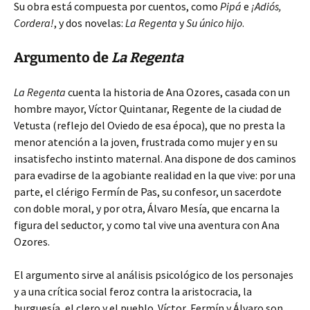
Su obra está compuesta por cuentos, como
Pipá
e
¡Adiós,
Cordera!
, y dos novelas:
La Regenta
y
Su único hijo
.
Argumento de
La Regenta
La Regenta
cuenta la historia de Ana Ozores, casada con un
hombre mayor, Víctor Quintanar, Regente de la ciudad de
Vetusta (reflejo del Oviedo de esa época), que no presta la
menor atención a la joven, frustrada como mujer y en su
insatisfecho instinto maternal. Ana dispone de dos caminos
para evadirse de la agobiante realidad en la que vive: por una
parte, el clérigo Fermín de Pas, su confesor, un sacerdote
con doble moral, y por otra, Álvaro Mesía, que encarna la
figura del seductor, y como tal vive una aventura con Ana
Ozores.
El argumento sirve al análisis psicológico de los personajes
y a una crítica social feroz contra la aristocracia, la
burguesía, el clero y el pueblo. Víctor, Fermín y Álvaro son