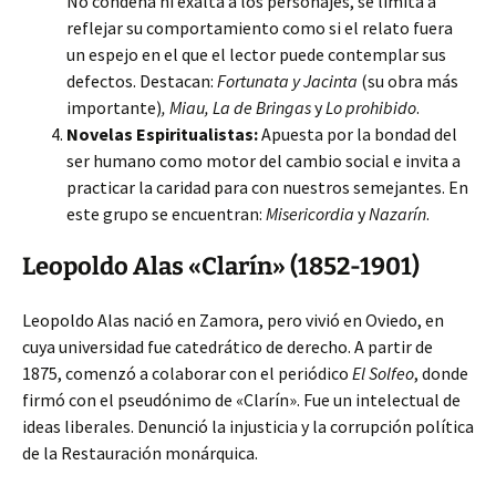
No condena ni exalta a los personajes, se limita a
reflejar su comportamiento como si el relato fuera
un espejo en el que el lector puede contemplar sus
defectos. Destacan:
Fortunata y Jacinta
(su obra más
importante)
, Miau, La de Bringas
y
Lo prohibido
.
Novelas Espiritualistas:
Apuesta por la bondad del
ser humano como motor del cambio social e invita a
practicar la caridad para con nuestros semejantes. En
este grupo se encuentran:
Misericordia
y
Nazarín
.
Leopoldo Alas «Clarín» (1852-1901)
Leopoldo Alas nació en Zamora, pero vivió en Oviedo, en
cuya universidad fue catedrático de derecho. A partir de
1875, comenzó a colaborar con el periódico
El Solfeo
, donde
firmó con el pseudónimo de «Clarín». Fue un intelectual de
ideas liberales. Denunció la injusticia y la corrupción política
de la Restauración monárquica.