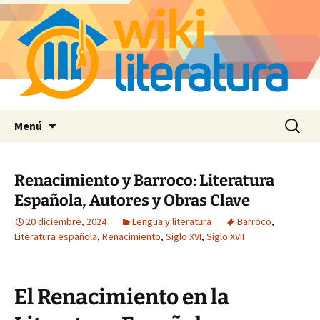
Saltar
Buscar:
Menú
al
contenido
Renacimiento y Barroco: Literatura
Española, Autores y Obras Clave
20 diciembre, 2024
Lengua y literatura
Barroco
,
Literatura española
,
Renacimiento
,
Siglo XVI
,
Siglo XVII
El Renacimiento en la