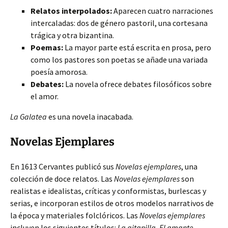
Relatos interpolados:
Aparecen cuatro narraciones
intercaladas: dos de género pastoril, una cortesana
trágica y otra bizantina.
Poemas:
La mayor parte está escrita en prosa, pero
como los pastores son poetas se añade una variada
poesía amorosa.
Debates:
La novela ofrece debates filosóficos sobre
el amor.
La Galatea
es una novela inacabada.
Novelas Ejemplares
En 1613 Cervantes publicó sus
Novelas ejemplares
, una
colección de doce relatos. Las
Novelas ejemplares
son
realistas e idealistas, críticas y conformistas, burlescas y
serias, e incorporan estilos de otros modelos narrativos de
la época y materiales folclóricos. Las
Novelas ejemplares
incluyen los siguientes títulos:
La gitanilla
,
El amante