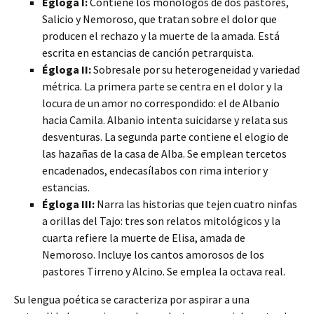
Égloga I:
Contiene los monólogos de dos pastores,
Salicio y Nemoroso, que tratan sobre el dolor que
producen el rechazo y la muerte de la amada. Está
escrita en estancias de canción petrarquista.
Égloga II:
Sobresale por su heterogeneidad y variedad
métrica. La primera parte se centra en el dolor y la
locura de un amor no correspondido: el de Albanio
hacia Camila. Albanio intenta suicidarse y relata sus
desventuras. La segunda parte contiene el elogio de
las hazañas de la casa de Alba. Se emplean tercetos
encadenados, endecasílabos con rima interior y
estancias.
Égloga III:
Narra las historias que tejen cuatro ninfas
a orillas del Tajo: tres son relatos mitológicos y la
cuarta refiere la muerte de Elisa, amada de
Nemoroso. Incluye los cantos amorosos de los
pastores Tirreno y Alcino. Se emplea la octava real.
Su lengua poética se caracteriza por aspirar a una