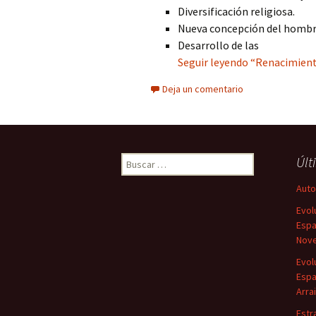
Diversificación religiosa.
Nueva concepción del hombre
Desarrollo de las
Seguir leyendo “Renacimiento
Deja un comentario
Buscar:
Últ
Autor
Evol
Espa
Nove
Evol
Espa
Arra
Estr