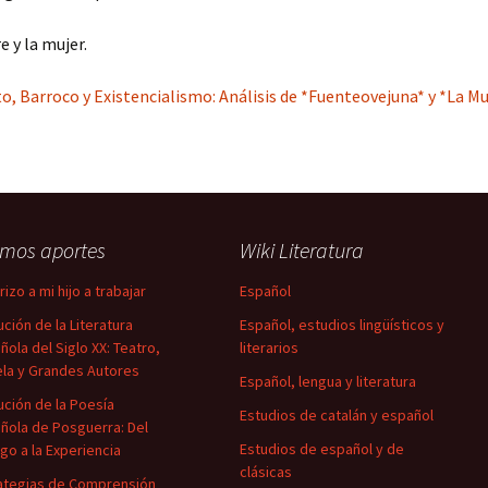
 y la mujer.
, Barroco y Existencialismo: Análisis de *Fuenteovejuna* y *La M
imos aportes
Wiki Literatura
izo a mi hijo a trabajar
Español
ución de la Literatura
Español, estudios lingüísticos y
ñola del Siglo XX: Teatro,
literarios
la y Grandes Autores
Español, lengua y literatura
ución de la Poesía
Estudios de catalán y español
ñola de Posguerra: Del
Estudios de español y de
igo a la Experiencia
clásicas
ategias de Comprensión