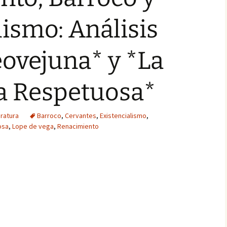
lismo: Análisis
ovejuna* y *La
a Respetuosa*
eratura
Barroco
,
Cervantes
,
Existencialismo
,
osa
,
Lope de vega
,
Renacimiento