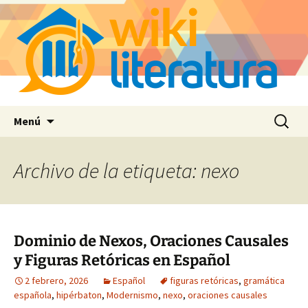
Saltar
Buscar:
Menú
al
contenido
Archivo de la etiqueta: nexo
Dominio de Nexos, Oraciones Causales
y Figuras Retóricas en Español
2 febrero, 2026
Español
figuras retóricas
,
gramática
española
,
hipérbaton
,
Modernismo
,
nexo
,
oraciones causales