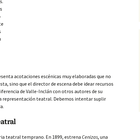
s.
s
o
te
s
n
resenta acotaciones escénicas muy elaboradas que no
ta, sino que el director de escena debe idear recursos
 diferencia de Valle-Inclán con otros autores de su
a representación teatral. Debemos intentar suplir
a.
eatral
ria teatral temprano. En 1899, estrena
Cenizas
, una