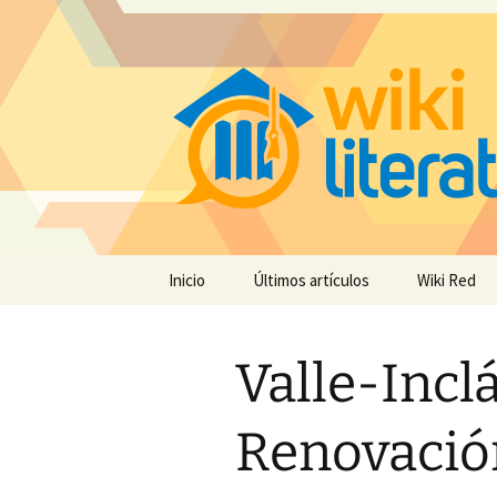
Saltar
Inicio
Últimos artículos
Wiki Red
al
contenido
Valle-Inclá
Renovación