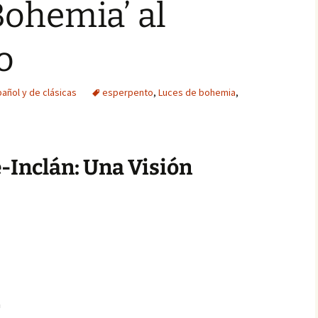
Bohemia’ al
o
añol y de clásicas
esperpento
,
Luces de bohemia
,
e-Inclán: Una Visión
a