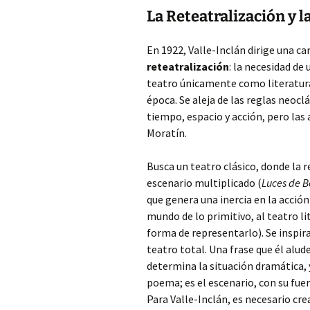
La Reteatralización y 
En 1922, Valle-Inclán dirige una ca
reteatralización
: la necesidad de
teatro únicamente como literatura 
época. Se aleja de las reglas neocl
tiempo, espacio y acción, pero las
Moratín.
Busca un teatro clásico, donde la
escenario multiplicado (
Luces de 
que genera una inercia en la acció
mundo de lo primitivo, al teatro li
forma de representarlo). Se inspir
teatro total. Una frase que él alud
determina la situación dramática, 
poema; es el escenario, con su fue
Para Valle-Inclán, es necesario cr