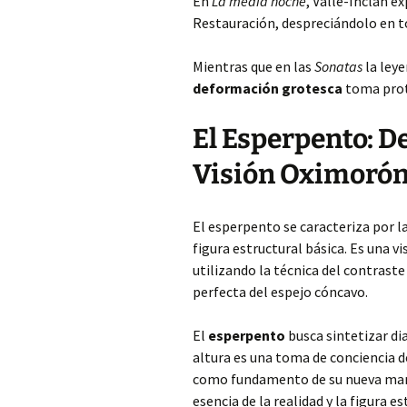
En
La media noche
, Valle-Inclán ex
Restauración, despreciándolo en t
Mientras que en las
Sonatas
la leye
deformación grotesca
toma prot
El Esperpento: D
Visión Oximorón
El esperpento se caracteriza por l
figura estructural básica. Es una 
utilizando la técnica del contrast
perfecta del espejo cóncavo.
El
esperpento
busca sintetizar di
altura es una toma de conciencia d
como fundamento de su nueva maner
esencia de la realidad y la figura e