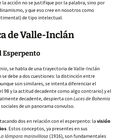
la acción no se justifique por la palabra, sino por
 dinamismo, y que eso cree en nosotros como
imental) de tipo intelectual.
ca de Valle-Inclán
l Esperpento
emia
, se habla de una trayectoria de Valle-Inclán
n se debe a dos cuestiones: la distinción entre
nque son similares, se intenta diferenciar el
 98 y la actitud decadente como algo contrario) y el
icialmente decadente, despierta con
Luces de Bohemia
 sociales de un panorama convulso.
tacando dos en relación con el esperpento: la
visión
ios
. Estos conceptos, ya presentes en sus
La lámpara maravillosa
(1916), son fundamentales