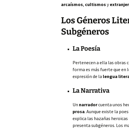
arcaísmos
,
cultismos
y
extranje
Los Géneros Liter
Subgéneros
La Poesía
Pertenecen a ella las obras
forma es más fuerte que en 
expresión de la
lengua liter
La Narrativa
Un
narrador
cuenta unos hec
prosa
. Aunque existe la poe
explica las hazañas heroicas 
presenta subgéneros. Los m