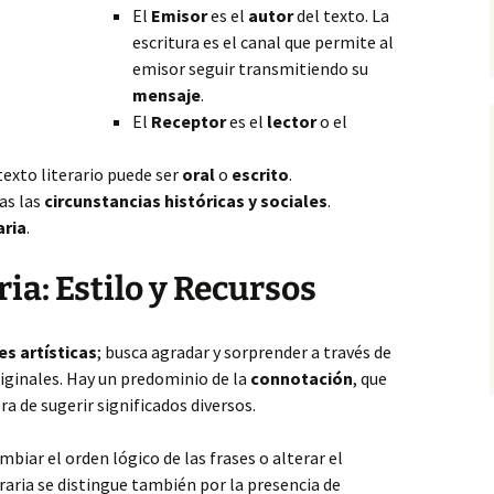
El
Emisor
es el
autor
del texto. La
escritura es el canal que permite al
emisor seguir transmitiendo su
mensaje
.
El
Receptor
es el
lector
o el
texto literario puede ser
oral
o
escrito
.
das
las
circunstancias históricas y sociales
.
aria
.
ia: Estilo y Recursos
es artísticas
; busca agradar y sorprender a través de
iginales. Hay un predominio de la
connotación
, que
ra de sugerir significados diversos.
biar el orden lógico de las frases o alterar el
eraria se distingue también por la presencia de