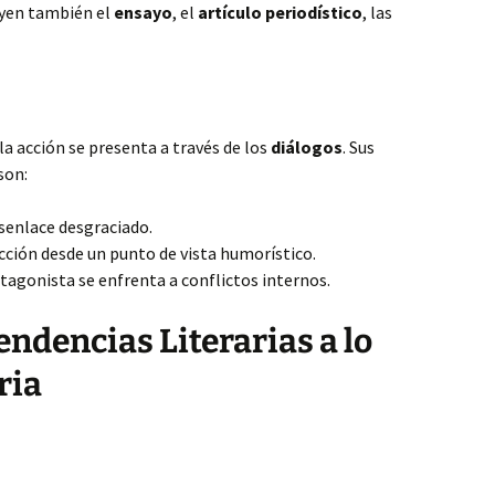
uyen también el
ensayo
, el
artículo periodístico
, las
a acción se presenta a través de los
diálogos
. Sus
son:
esenlace desgraciado.
acción desde un punto de vista humorístico.
otagonista se enfrenta a conflictos internos.
ndencias Literarias a lo
ria