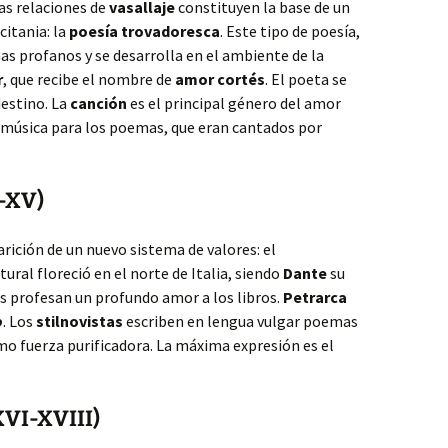
Las relaciones de
vasallaje
constituyen la base de un
itania: la
poesía trovadoresca
. Este tipo de poesía,
mas profanos y se desarrolla en el ambiente de la
r
, que recibe el nombre de
amor cortés
. El poeta se
destino. La
canción
es el principal género del amor
 música para los poemas, que eran cantados por
V-XV)
arición de un nuevo sistema de valores: el
ural floreció en el norte de Italia, siendo
Dante
su
s profesan un profundo amor a los libros.
Petrarca
o
. Los
stilnovistas
escriben en lengua vulgar poemas
o fuerza purificadora. La máxima expresión es el
XVI-XVIII)