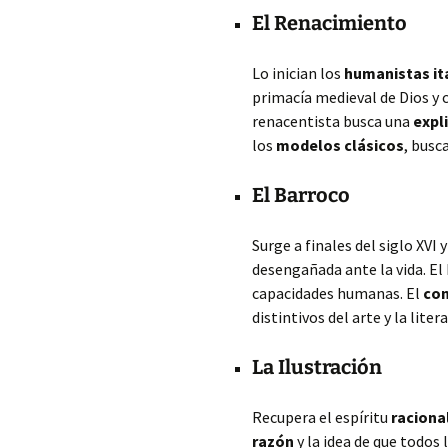
El Renacimiento
Lo inician los
humanistas it
primacía medieval de Dios y c
renacentista busca una
expl
los
modelos clásicos
, busc
El Barroco
Surge a finales del siglo XVI 
desengañada ante la vida. El
capacidades humanas. El
con
distintivos del arte y la lite
La Ilustración
Recupera el espíritu
raciona
razón
y la idea de que todos