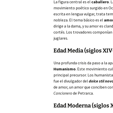
La figura central es el
caballero
. 
movimiento poético surgido en Occ
escrita en lengua vulgar, trata te
nobleza. El tema básico es el
amo
dirige a la dama, y su amor es clan
cortés. Los trovadores componían
juglares.
Edad Media (siglos XI
Una profunda crisis da paso a la ap
Humanismo
. Este movimiento cult
principal precursor. Los humanista
fue el divulgador del
dolce stil nov
de amor, un amor que conciben com
Cancionero
de Petrarca.
Edad Moderna (siglos 