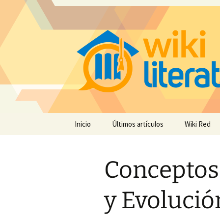
Saltar
Inicio
Últimos artículos
Wiki Red
al
contenido
Conceptos
y Evolución