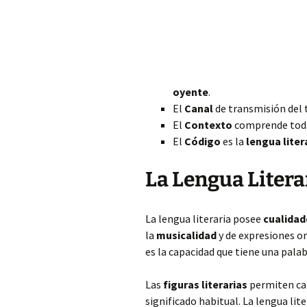
oyente
.
El
Canal
de transmisión del 
El
Contexto
comprende to
El
Código
es la
lengua liter
La Lengua Literar
La lengua literaria posee
cualidad
la
musicalidad
y de expresiones or
es la capacidad que tiene una palab
Las
figuras literarias
permiten cam
significado habitual. La lengua lit