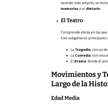
sentido más amplio, se incl
memorias
o el
dietario
.
El Teatro
Comprende obras en las que l
tres subgéneros principales 
La
Tragedia
: con un d
La
Comedia
: con una 
El
Drama
: donde el pr
Movimientos y Te
Largo de la Histo
Edad Media