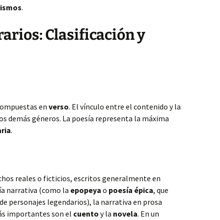
rismos
.
arios: Clasificación y
 compuestas en
verso
. El vínculo entre el contenido y la
los demás géneros. La poesía representa la máxima
aria
.
hos reales o ficticios, escritos generalmente en
sía narrativa (como la
epopeya
o
poesía épica
, que
de personajes legendarios), la narrativa en prosa
ás importantes son el
cuento
y la
novela
. En un