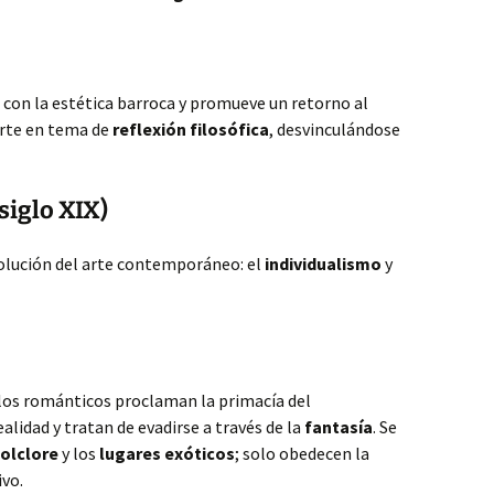
con la estética barroca y promueve un retorno al
ierte en tema de
reflexión filosófica
, desvinculándose
iglo XIX)
volución del arte contemporáneo: el
individualismo
y
los románticos proclaman la primacía del
ealidad y tratan de evadirse a través de la
fantasía
. Se
folclore
y los
lugares exóticos
; solo obedecen la
ivo.