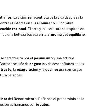
alianos
. La visión renacentista de la vida desplaza la
entra el interés en el
ser humano
. El hombre
icación racional
. El arte y la literatura se inspiran en
ando una belleza basada en la
armonía
y el
equilibrio
.
y se caracteriza por el
pesimismo
y una actitud
 Barroco se tiñe de
angustia
y de desconfianza en las
traste
, la
exageración
y la
desmesura
son rasgos
ratura barrocas.
lista
del Renacimiento. Defiende el predominio de la
 los seres humanos son
iguales
.