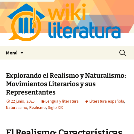
Saltar
Buscar:
Menú
al
contenido
Explorando el Realismo y Naturalismo:
Movimientos Literarios y sus
Representantes
22 junio, 2025
Lengua y literatura
Literatura española
,
Naturalismo
,
Realismo
,
Siglo XIX
El Realismo: Características