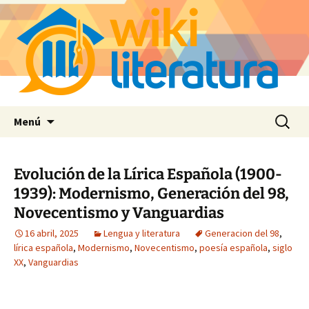
Saltar
Buscar:
Menú
al
contenido
Evolución de la Lírica Española (1900-
1939): Modernismo, Generación del 98,
Novecentismo y Vanguardias
16 abril, 2025
Lengua y literatura
Generacion del 98
,
lírica española
,
Modernismo
,
Novecentismo
,
poesía española
,
siglo
XX
,
Vanguardias