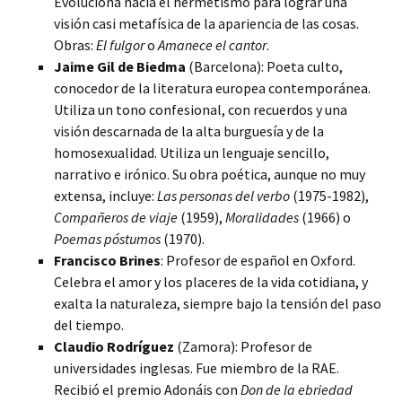
Evoluciona hacia el hermetismo para lograr una
visión casi metafísica de la apariencia de las cosas.
Obras:
El fulgor
o
Amanece el cantor
.
Jaime Gil de Biedma
(Barcelona): Poeta culto,
conocedor de la literatura europea contemporánea.
Utiliza un tono confesional, con recuerdos y una
visión descarnada de la alta burguesía y de la
homosexualidad. Utiliza un lenguaje sencillo,
narrativo e irónico. Su obra poética, aunque no muy
extensa, incluye:
Las personas del verbo
(1975-1982),
Compañeros de viaje
(1959),
Moralidades
(1966) o
Poemas póstumos
(1970).
Francisco Brines
: Profesor de español en Oxford.
Celebra el amor y los placeres de la vida cotidiana, y
exalta la naturaleza, siempre bajo la tensión del paso
del tiempo.
Claudio Rodríguez
(Zamora): Profesor de
universidades inglesas. Fue miembro de la RAE.
Recibió el premio Adonáis con
Don de la ebriedad