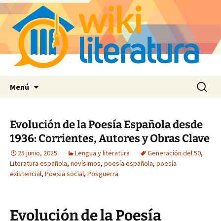
Saltar
Buscar:
Menú
al
contenido
Evolución de la Poesía Española desde
1936: Corrientes, Autores y Obras Clave
25 junio, 2025
Lengua y literatura
Generación del 50
,
Literatura española
,
novísimos
,
poesía española
,
poesía
existencial
,
Poesia social
,
Posguerra
Evolución de la Poesía