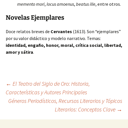
memento mori
,
locus amoenus
,
beatus ille
, entre otros.
Novelas Ejemplares
Doce relatos breves de
Cervantes
(1613). Son “ejemplares”
por su valor didáctico y modelo narrativo. Temas:
identidad, engaño, honor, moral, crítica social, libertad,
amor y sátira
.
Navegación
←
El Teatro del Siglo de Oro: Historia,
Características y Autores Principales
Géneros Periodísticos, Recursos Literarios y Tópicos
de
Literarios: Conceptos Clave
→
entradas