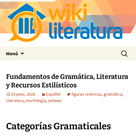
Saltar
Buscar:
Menú
al
contenido
Fundamentos de Gramática, Literatura
y Recursos Estilísticos
10 junio, 2026
Español
figuras retóricas
,
gramática
,
Literatura
,
morfología
,
sintaxis
Categorías Gramaticales