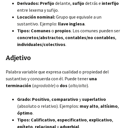
Derivados:
Prefijo
delante,
sufijo
detrás e
interfijo
entre lexema y sufijo.
Locución nominal:
Grupo que equivale a un
sustantivo. Ejemplo:
llave inglesa
.
Tipos:
Comunes
o
propios
. Los comunes pueden ser
concretos/abstractos
,
contables/no contables
,
individuales/colectivos
.
Adjetivo
Palabra variable que expresa cualidad o propiedad del
sustantivo y concuerda con él. Puede tener
una
terminación
(
agradable
) o
dos
(
alto/alta
).
Grado:
Positivo
,
comparativo
y
superlativo
(absoluto o relativo). Ejemplos:
muy alto
,
altísimo
,
óptimo
.
Tipos:
Calificativo
,
especificativo
,
explicativo
,
epíteto
,
relacional
y
adverbial
.