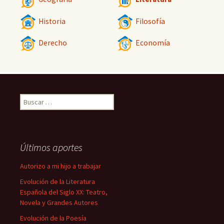
Historia
Filosofía
Derecho
Economía
Buscar:
Últimos aportes
Autorizo a mi hijo a trabajar
Evolución de la Literatura
Española del Siglo XX: Teatro,
Novela y Grandes Autores
Evolución de la Poesía