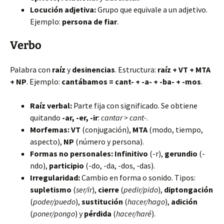
Locución adjetiva:
Grupo que equivale a un adjetivo.
Ejemplo:
persona de fiar
.
Verbo
Palabra con
raíz
y
desinencias
. Estructura:
raíz + VT + MTA
+ NP
. Ejemplo:
cantábamos = cant- + -a- + -ba- + -mos
.
Raíz verbal:
Parte fija con significado. Se obtiene
quitando
-ar, -er, -ir
:
cantar > cant-
.
Morfemas:
VT
(conjugación),
MTA
(modo, tiempo,
aspecto),
NP
(número y persona).
Formas no personales:
Infinitivo
(-r),
gerundio
(-
ndo),
participio
(-do, -da, -dos, -das).
Irregularidad:
Cambio en forma o sonido. Tipos:
supletismo
(
ser/ir
),
cierre
(
pedir/pido
),
diptongación
(
poder/puedo
),
sustitución
(
hacer/hago
),
adición
(
poner/pongo
) y
pérdida
(
hacer/haré
).