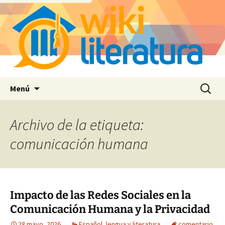
Saltar
Buscar:
Menú
al
contenido
Archivo de la etiqueta:
comunicación humana
Impacto de las Redes Sociales en la
Comunicación Humana y la Privacidad
28 mayo, 2026
Español, lengua y literatura
comentario