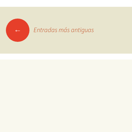
Ir
←
Entradas más antiguas
a
las
entradas