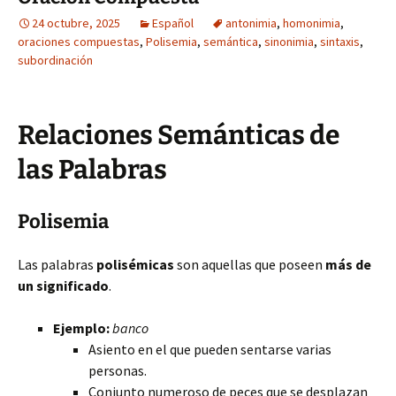
24 octubre, 2025
Español
antonimia
,
homonimia
,
oraciones compuestas
,
Polisemia
,
semántica
,
sinonimia
,
sintaxis
,
subordinación
Relaciones Semánticas de
las Palabras
Polisemia
Las palabras
polisémicas
son aquellas que poseen
más de
un significado
.
Ejemplo:
banco
Asiento en el que pueden sentarse varias
personas.
Conjunto numeroso de peces que se desplazan