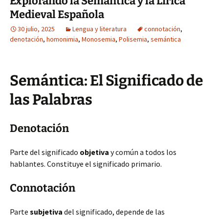
Explorando la Semántica y la Lírica
Medieval Española
30 julio, 2025
Lengua y literatura
connotación
,
denotación
,
homonimia
,
Monosemia
,
Polisemia
,
semántica
Semántica: El Significado de
las Palabras
Denotación
Parte del significado
objetiva
y común a todos los
hablantes. Constituye el significado primario.
Connotación
Parte
subjetiva
del significado, depende de las