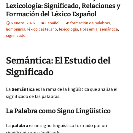
Lexicología: Significado, Relaciones y
Formación del Léxico Español
6 enero, 2026
Español
formación de palabras
,
homonimia
,
léxico castellano
,
lexicología
,
Polisemia
,
semántica
,
significado
Semántica: El Estudio del
Significado
La
Semántica
es la rama de la lingüística que analiza el
significado de las palabras.
La Palabra como Signo Lingüístico
La
palabra
es un signo lingüístico formado por un
significante
y un
significado
.