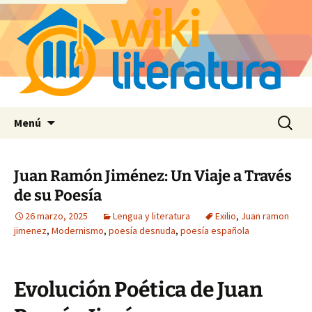
Saltar
Buscar:
Menú
al
contenido
Juan Ramón Jiménez: Un Viaje a Través
de su Poesía
26 marzo, 2025
Lengua y literatura
Exilio
,
Juan ramon
jimenez
,
Modernismo
,
poesía desnuda
,
poesía española
Evolución Poética de Juan