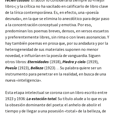
recién casado
. El autor lo consideraría siempre su «mejor
libro»; y la crítica no ha vacilado en calificarlo de libro clave
de la lírica contemporánea. Es, en efecto, una «poesía
desnuda», en la que se elimina lo anecdótico para dejar paso
a la concentración conceptual y emotiva. Por eso,
predominan los poemas breves, densos, en versos escuetos
y preferentemente libres, sin rima o con leves asonancias. Y
hay también poemas en prosa que, por su andadura y por la
heterogeneidad de sus materiales suponen no menor
novedad, e influirían en la poesía de vanguardia. Siguen
otros libros:
Eternidades
(1918),
Piedra y cielo
(1919),
Poesía
(1923),
Belleza
(1923)… Su palabra quiere ser un
instrumento para penetrar en la realidad, en busca de una
nueva «inteligencia».
Esta etapa intelectual se corona con un libro escrito entre
1923 y 1936:
La estación total
. Su título alude a lo que es ya
la obsesión dominante del poeta: el anhelo de abolir el
tiempo y de llegar a una posesión «total» de la belleza, de