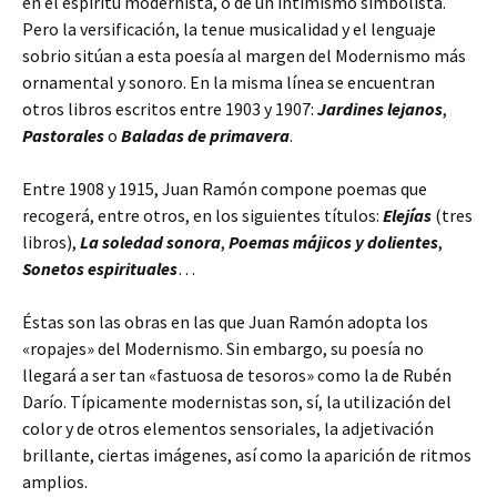
en el espíritu modernista, o de un intimismo simbolista.
Pero la versificación, la tenue musicalidad y el lenguaje
sobrio sitúan a esta poesía al margen del Modernismo más
ornamental y sonoro. En la misma línea se encuentran
otros libros escritos entre 1903 y 1907:
Jardines lejanos
,
Pastorales
o
Baladas de primavera
.
Entre 1908 y 1915, Juan Ramón compone poemas que
recogerá, entre otros, en los siguientes títulos:
Elejías
(tres
libros),
La soledad sonora
,
Poemas májicos y dolientes
,
Sonetos espirituales
…
Éstas son las obras en las que Juan Ramón adopta los
«ropajes» del Modernismo. Sin embargo, su poesía no
llegará a ser tan «fastuosa de tesoros» como la de Rubén
Darío. Típicamente modernistas son, sí, la utilización del
color y de otros elementos sensoriales, la adjetivación
brillante, ciertas imágenes, así como la aparición de ritmos
amplios.