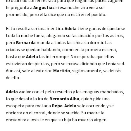
lo ocurrido con el retrato para que hagan las paces. Alguien
le pregunta a
Angustias
si esa noche va a ver a su
prometido, pero ella dice que no está en el pueblo.
Esto resulta ser una mentira.
Adela
tiene ganas de quedarse
toda la noche fuera, alegando su fascinación por los astros,
pero
Bernarda
manda a todas las chicas a dormir. Las
criadas se quedan hablando, como en la primera escena,
hasta que
Adela
las interrumpe. No esperaba que ellas
estuvieran despiertas, pero se excusa diciendo que tenía sed.
Aun así, sale al exterior.
Martirio
, sigilosamente, va detrás
de ella.
Adela
vuelve con el pelo revuelto y las enaguas manchadas,
lo que desata la ira de
Bernarda Alba
, quien pide una
escopeta para matar a
Pepe
.
Adela
sale corriendo y se
encierra en el corral, donde se suicida. Su madre la
encuentra e insiste en que su hija ha muerto virgen.