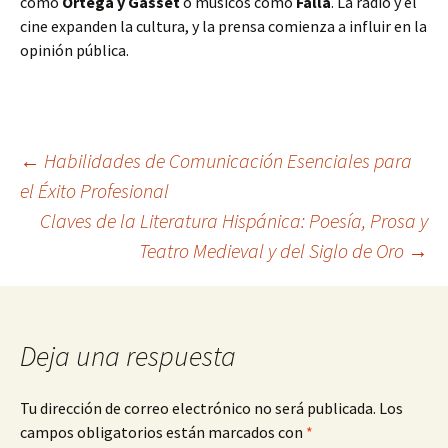
como
Ortega y Gasset
o músicos como
Falla
. La radio y el
cine expanden la cultura, y la prensa comienza a influir en la
opinión pública.
Navegación
←
Habilidades de Comunicación Esenciales para
el Éxito Profesional
Claves de la Literatura Hispánica: Poesía, Prosa y
de
Teatro Medieval y del Siglo de Oro
→
entradas
Deja una respuesta
Tu dirección de correo electrónico no será publicada.
Los
campos obligatorios están marcados con
*