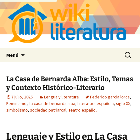
Saltar
Buscar:
Menú
al
contenido
La Casa de Bernarda Alba: Estilo, Temas
y Contexto Histórico-Literario
7 julio, 2025
Lengua y literatura
Federico garcia lorca
,
Feminismo
,
La casa de bernarda alba
,
Literatura española
,
siglo XX
,
simbolismo
,
sociedad patriarcal
,
Teatro español
Lenguaje y Estilo en La Casa