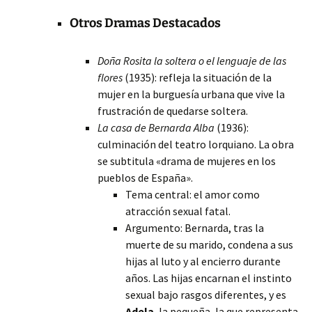
Otros Dramas Destacados
Doña Rosita la soltera o el lenguaje de las
flores
(1935): refleja la situación de la
mujer en la burguesía urbana que vive la
frustración de quedarse soltera.
La casa de Bernarda Alba
(1936):
culminación del teatro lorquiano. La obra
se subtitula «drama de mujeres en los
pueblos de España».
Tema central: el amor como
atracción sexual fatal.
Argumento: Bernarda, tras la
muerte de su marido, condena a sus
hijas al luto y al encierro durante
años. Las hijas encarnan el instinto
sexual bajo rasgos diferentes, y es
Adela
, la pequeña, la que representa