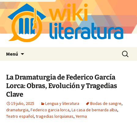
Saltar
Buscar:
Menú
al
contenido
La Dramaturgia de Federico García
Lorca: Obras, Evolución y Tragedias
Clave
19 julio, 2025
Lengua y literatura
Bodas de sangre
,
dramaturgia
,
Federico garcia lorca
,
La casa de bernarda alba
,
Teatro español
,
tragedias lorquianas
,
Yerma