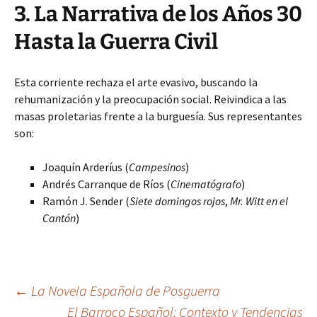
3. La Narrativa de los Años 30
Hasta la Guerra Civil
Esta corriente rechaza el arte evasivo, buscando la
rehumanización y la preocupación social. Reivindica a las
masas proletarias frente a la burguesía. Sus representantes
son:
Joaquín Arderíus (
Campesinos
)
Andrés Carranque de Ríos (
Cinematógrafo
)
Ramón J. Sender (
Siete domingos rojos
,
Mr. Witt en el
Cantón
)
Navegación
←
La Novela Española de Posguerra
El Barroco Español: Contexto y Tendencias