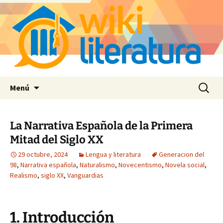
Saltar
Buscar:
Menú
al
contenido
La Narrativa Española de la Primera
Mitad del Siglo XX
29 octubre, 2024
Lengua y literatura
Generacion del
98
,
Narrativa española
,
Naturalismo
,
Novecentismo
,
Novela social
,
Realismo
,
siglo XX
,
Vanguardias
1. Introducción